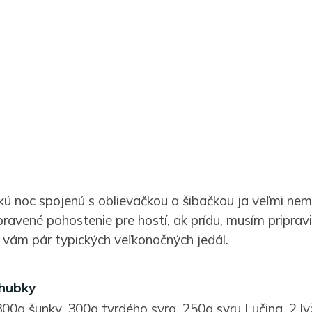
kú noc spojenú s oblievačkou a šibačkou ja veľmi nem
pravené pohostenie pre hostí, ak prídu, musím priprav
vám pár typických veľkonočných jedál.
hubky
00g šunky, 300g tvrdého syra, 250g syru Lučina, 2 ly