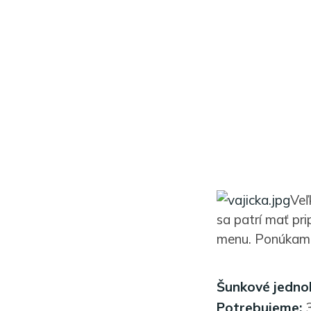
Veľ
sa patrí mať pri
menu. Ponúkam 
Šunkové jedno
Potrebujeme:
3