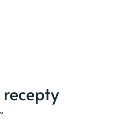
 recepty
ia