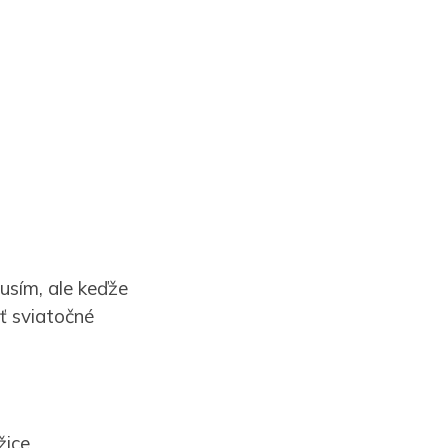
usím, ale keďže
iť sviatočné
žice