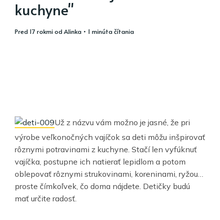
kuchyne"
pred 17 rokmi
od
Alinka
• 1 minúta čítania
Už z názvu vám možno je jasné, že pri
výrobe veľkonočných vajíčok sa deti môžu inšpirovať
rôznymi potravinami z kuchyne. Stačí len vyfúknuť
vajíčka, postupne ich natierať lepidlom a potom
oblepovať rôznymi strukovinami, koreninami, ryžou…
proste čímkoľvek, čo doma nájdete. Detičky budú
mať určite radosť.