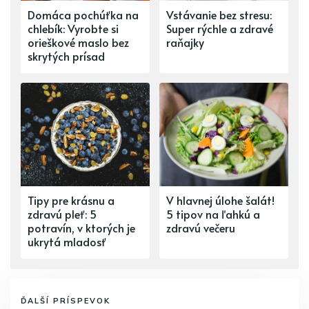
Domáca pochúťka na
Vstávanie bez stresu:
chlebík: Vyrobte si
Super rýchle a zdravé
orieškové maslo bez
raňajky
skrytých prísad
Tipy pre krásnu a
V hlavnej úlohe šalát!
zdravú pleť: 5
5 tipov na ľahkú a
potravín, v ktorých je
zdravú večeru
ukrytá mladosť
ĎALŠÍ PRÍSPEVOK