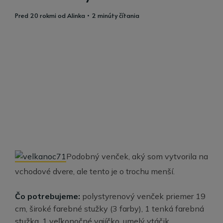
pred 20 rokmi
od
Alinka
• 2 minúty čítania
Podobný venček, aký som vytvorila na
vchodové dvere, ale tento je o trochu menší.
Čo potrebujeme:
polystyrenový venček priemer 19
cm, široké farebné stužky (3 farby), 1 tenká farebná
stužka, 1 veľkonočné vajíčko, umelý vtáčik,