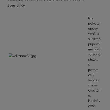
špendlíky.
Na
polystyr
enový
venček
si šikmo
pripevní
me prvú
farebnú
stužku
a
potom
celý
venček
s ňou
omotám
e.
Necháv
ame