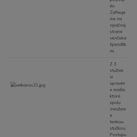
én.
Zafixuje
me na
opačnej
strane
venčeka
špendlík
mi.
Z 3
stužiek
si
spravím
e mašle,
ktoré
spolu
zviažem
e
tenkou
stužkou.
Postupu