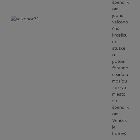
špendlík
om
jednú
veľkono
čnú
kraslicu
na
stužke
a
potom
farebno
u širšou
mašľou
zakryte
miesto
so
špendlík
om.
Venček
je
hotový.