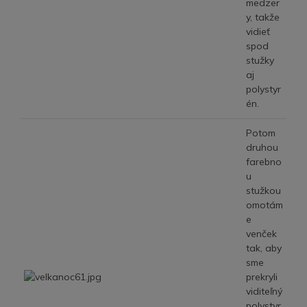
medzer
y, takže
vidieť
spod
stužky
aj
polystyr
én.
Potom
druhou
farebno
u
stužkou
omotám
e
venček
tak, aby
sme
prekryli
viditeľný
polystyr