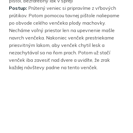
pištoľ, bezfarebný lak v spreji
Postup:
Prútený veniec si pripravíme z vŕbových
prútikov. Potom pomocou tavnej pištole naliepame
po obvode celého venčeka plody machovky.
Necháme voľný priestor len na upevnenie mašle
navrch venčeka. Nakoniec venček prestriekame
priesvitným lakom, aby venček chytil lesk a
nezachytával sa na ňom prach. Potom už stačí
venček iba zavesiť nad dvere a uvidíte, že zrak
každej návštevy padne na tento venček.