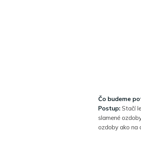
Čo budeme pot
Postup:
Stačí l
slamené ozdoby 
ozdoby ako na 