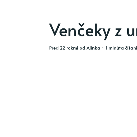
Venčeky z u
pred 22 rokmi
od
Alinka
• 1 minúta čítan