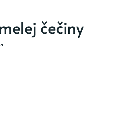
melej čečiny
ia