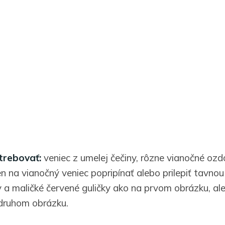
rebovať:
veniec z umelej čečiny, rôzne vianočné oz
en na vianočný veniec popripínať alebo prilepiť tavnou
a maličké červené guličky ako na prvom obrázku, ale
druhom obrázku.