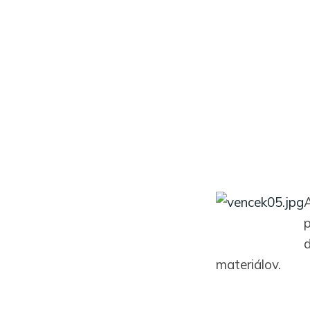
A
p
d
materiálov.