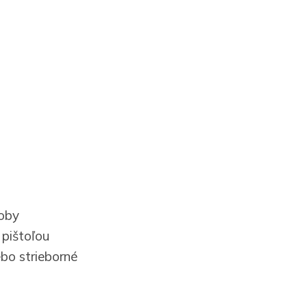
doby
 pištoľou
bo strieborné