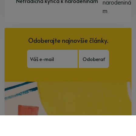
Netradičná kytica k narodeninám
Odoberajte najnovšie články.
Odoberať