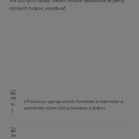
A4 rôznych farieb, alebo hotové dekorovacie peny
rôznych tvarov, orezávač
1.Pomocou vykrajovacích formičiek si nakreslite a
vystrihnite rôzne formy kvietkov a lístkov.