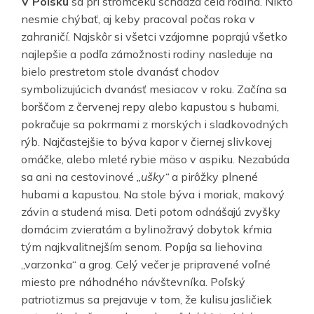
V Poľsku
sa pri stromčeku schádza celá rodina. Nikto
nesmie chýbať, aj keby pracoval počas roka v
zahraničí. Najskôr si všetci vzájomne poprajú všetko
najlepšie a podľa zámožnosti rodiny nasleduje na
bielo prestretom stole dvanásť chodov
symbolizujúcich dvanásť mesiacov v roku. Začína sa
borščom z červenej repy alebo kapustou s hubami,
pokračuje sa pokrmami z morských i sladkovodných
rýb. Najčastejšie to býva kapor v čiernej slivkovej
omáčke, alebo mleté rybie mäso v aspiku. Nezabúda
sa ani na cestovinové
„ušky“
a pirôžky plnené
hubami a kapustou. Na stole býva i moriak, makový
závin a studená misa. Deti potom odnášajú zvyšky
domácim zvieratám a bylinožravý dobytok kŕmia
tým najkvalitnejším senom. Popíja sa liehovina
„varzonka“ a grog. Celý večer je pripravené voľné
miesto pre náhodného návštevníka. Poľský
patriotizmus sa prejavuje v tom, že kulisu jasličiek