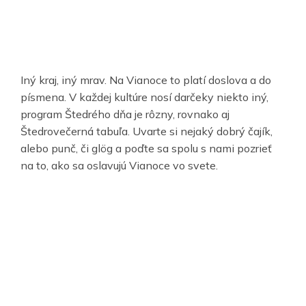
Iný kraj, iný mrav. Na Vianoce to platí doslova a do
písmena. V každej kultúre nosí darčeky niekto iný,
program Štedrého dňa je rôzny, rovnako aj
Štedrovečerná tabuľa. Uvarte si nejaký dobrý čajík,
alebo punč, či glög a poďte sa spolu s nami pozrieť
na to, ako sa oslavujú Vianoce vo svete.