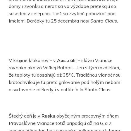
domy i zvonku a neraz sa vo výzdobe pretekajú so
susedmi v celej ulici. Tiež sa zvyknú pobozkať pod
imelom. Darčeky tu 25.decembra nosí
Santa Claus.
V krajine klokanov – v
Austrálii
– slávia Vianoce
rovnako ako vo Veľkej Británii – len s tým rozdielom,
že teploty tu dosahujú až 35°C. Tradičnou vianočnou
kratochvíľou je tu preto grilovanie pod holým nebom
a surfovanie niekedy i v outfite à la Santa Claus.
Štedrý deň je v
Rusku
obyčajným pracovným dňom.
Pravoslávne Vianoce totiž pripadajú až na 6. a 7.
januára. Pôvodne boli spojené s veľkým množstvom