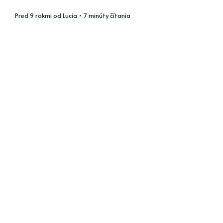
pred 9 rokmi
od
Lucia
• 7 minúty čítania