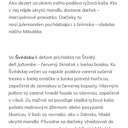
Ako dezert sa okrem iného podáva ryžová kaša. Kto
v nej nájde ukrytú mandľu, dostane darček –
marcipánové prasiatko. Darčeky tu
nosí
Julemanden
pochádzajúci z Grónska – obdoba
nášho Mikuláša.
Vo
Švédsku
k deťom prichádza na Štedrý
deň
Jultombe –
červený škriatok s bielou bradou. Ku
Švédskej večeri sa najskôr podáva varená sušená
treska v bielej omáčke a šunka potretá horčicou,
zapečená do zemiakov a červenej kapusty. Hlavným
jedlom sú varené hnedé fazule so slaninou, zapečené
v cibuli. Za múčnik sa považuje sladká ryžová kaša
poliata malinovým džemom, alebo posypaná
škoricou. V kaši sa, rovnako, ako v Dánsku, hľadá
ukrytá mandľa. Pôvodne sa darčeky vhadzovali do