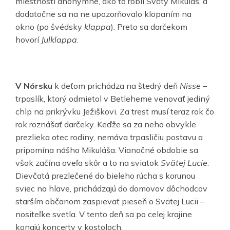
miestnosti anonymne, ako to robil Svätý Mikuláš, a
dodatočne sa na ne upozorňovalo klopaním na
okno (po švédsky
klappa
). Preto sa darčekom
hovorí
Julklappa
.
V Nórsku
k deťom prichádza na štedrý deň
Nisse
–
trpaslík, ktorý odmietol v Betleheme venovať jediný
chlp na prikrývku Ježiškovi. Za trest musí teraz rok čo
rok roznášať darčeky. Keďže sa za neho obvykle
prezlieka otec rodiny, nemáva trpasličiu postavu a
pripomína nášho Mikuláša. Vianočné obdobie sa
však začína oveľa skôr a to na sviatok
Svätej Lucie
.
Dievčatá prezlečené do bieleho rúcha s korunou
sviec na hlave, prichádzajú do domovov dôchodcov
starším občanom zaspievať pieseň o Svätej Lucii –
nositeľke svetla. V tento deň sa po celej krajine
konajú koncerty v kostoloch.