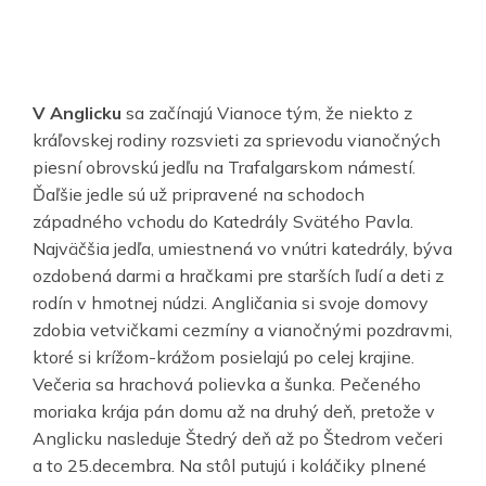
V Anglicku
sa začínajú Vianoce tým, že niekto z
kráľovskej rodiny rozsvieti za sprievodu vianočných
piesní obrovskú jedľu na Trafalgarskom námestí.
Ďaľšie jedle sú už pripravené na schodoch
západného vchodu do Katedrály Svätého Pavla.
Najväčšia jedľa, umiestnená vo vnútri katedrály, býva
ozdobená darmi a hračkami pre starších ľudí a deti z
rodín v hmotnej núdzi. Angličania si svoje domovy
zdobia vetvičkami cezmíny a vianočnými pozdravmi,
ktoré si krížom-krážom posielajú po celej krajine.
Večeria sa hrachová polievka a šunka. Pečeného
moriaka krája pán domu až na druhý deň, pretože v
Anglicku nasleduje Štedrý deň až po Štedrom večeri
a to 25.decembra. Na stôl putujú i koláčiky plnené