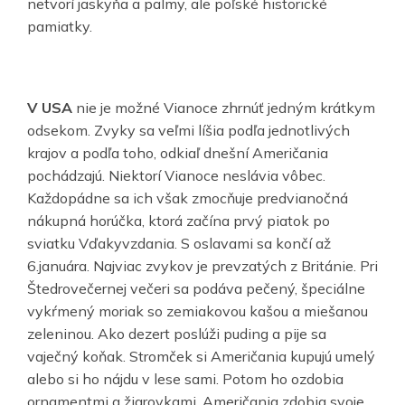
netvorí jaskyňa a palmy, ale poľské historické
pamiatky.
V USA
nie je možné Vianoce zhrnúť jedným krátkym
odsekom. Zvyky sa veľmi líšia podľa jednotlivých
krajov a podľa toho, odkiaľ dnešní Američania
pochádzajú. Niektorí Vianoce neslávia vôbec.
Každopádne sa ich však zmocňuje predvianočná
nákupná horúčka, ktorá začína prvý piatok po
sviatku Vďakyvzdania. S oslavami sa končí až
6.januára. Najviac zvykov je prevzatých z Británie. Pri
Štedrovečernej večeri sa podáva pečený, špeciálne
vykŕmený moriak so zemiakovou kašou a miešanou
zeleninou. Ako dezert poslúži puding a pije sa
vaječný koňak. Stromček si Američania kupujú umelý
alebo si ho nájdu v lese sami. Potom ho ozdobia
ornamentmi a žiarovkami. Američania zdobia svoje