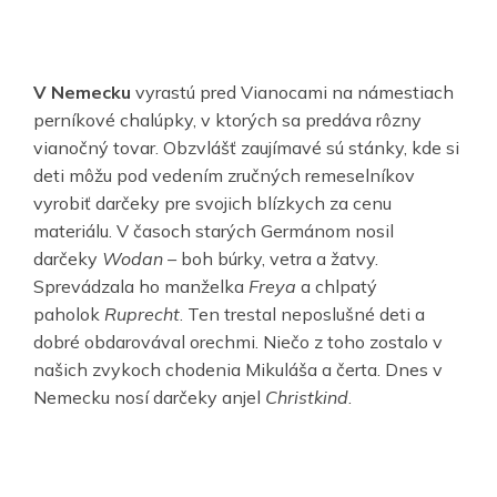
V Nemecku
vyrastú pred Vianocami na námestiach
perníkové chalúpky, v ktorých sa predáva rôzny
vianočný tovar. Obzvlášť zaujímavé sú stánky, kde si
deti môžu pod vedením zručných remeselníkov
vyrobiť darčeky pre svojich blízkych za cenu
materiálu. V časoch starých Germánom nosil
darčeky
Wodan –
boh búrky, vetra a žatvy.
Sprevádzala ho manželka
Freya
a chlpatý
paholok
Ruprecht
. Ten trestal neposlušné deti a
dobré obdarovával orechmi. Niečo z toho zostalo v
našich zvykoch chodenia Mikuláša a čerta. Dnes v
Nemecku nosí darčeky anjel
Christkind
.