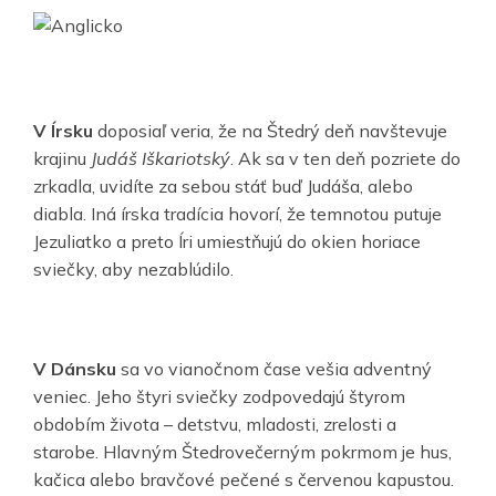
V Írsku
doposiaľ veria, že na Štedrý deň navštevuje
krajinu
Judáš Iškariotský
. Ak sa v ten deň pozriete do
zrkadla, uvidíte za sebou stáť buď Judáša, alebo
diabla. Iná írska tradícia hovorí, že temnotou putuje
Jezuliatko a preto Íri umiestňujú do okien horiace
sviečky, aby nezablúdilo.
V Dánsku
sa vo vianočnom čase vešia adventný
veniec. Jeho štyri sviečky zodpovedajú štyrom
obdobím života – detstvu, mladosti, zrelosti a
starobe. Hlavným Štedrovečerným pokrmom je hus,
kačica alebo bravčové pečené s červenou kapustou.