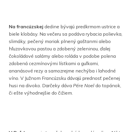
Na francúzskej
dedine bývajú predkrmom ustrice a
biele klobásy. Na večeru sa podáva rybacia polievka,
slimáky, pečený moriak plnený gaštanmi alebo
hľuzovkovou pastou a zdobený zeleninou, ďalej
čokoládové salámy alebo roláda v podobe polena
zdobená cezmínovými lístkami a guľkami,
ananásové rezy a samozrejme nechýba i lahodné
víno. V Južnom Francúzsku dávajú prednosť pečenej
husi na divoko. Darčeky dáva
Pére Noel
do topánok,
či ešte výhodnejšie do čižiem.