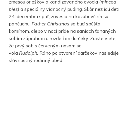
zmesou orieškov a kandizovaného ovocia (
minced
pies)
a špeciálny vianočný puding. Skôr než idú deti
24. decembra spať, zavesia na kozubovú rímsu
pančuchu.
Father Christmas
sa buď spúšťa
komínom, alebo v noci príde na saniach ťahaných
sobím záprahom a rozdelí im darčeky. Zaiste viete,
že prvý sob s červeným nosom sa
volá
Rudolph.
Ráno po otvorení darčekov nasleduje
slávnostný rodinný obed.