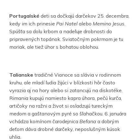
Portugalské
deti sa dočkajú darčekov 25. decembra,
kedy im ich prinesie
Pai Natel
alebo
Memino Jesus
.
Spúšťa sa dolu krbom a nadeľuje drobnosti do
pripravených topánok. Sviatočným pokrmom je tu
moriak, ale tiež úhor s bohatou oblohou.
Talianske
tradičné Vianoce sa slávia v rodinnom
kruhu, ale mladí ľudia žijúci v blízkosti hôr často
vyrazia aj na hory alebo si zatancujú na diskotéke.
Rimania kupujú namiesto kapra úhora, pečú kurča,
artičoky na ražni a život si osladzujú tureckým
medom a gaštanovým pyré so šľahačkou. 6. januára
vchádza komínom čarodejnica
Befana
a dobrým
deťom dáva drobné darčeky, neposlušným kúsok
uhlia.