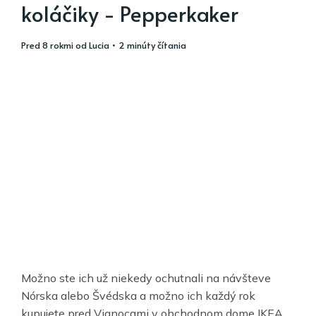
koláčiky - Pepperkaker
pred 8 rokmi
od
Lucia
• 2 minúty čítania
Možno ste ich už niekedy ochutnali na návšteve
Nórska alebo Švédska a možno ich každý rok
kupujete pred Vianocami v obchodnom dome IKEA