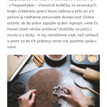
:-) Pepperkaker – Vianočné koláčiky zo severských
krajín zvládnete upiect ľavou zadnou a ešte pri ich
pečení aj nádherne prevoniate domácnosť. Dobre
urobíte, ak do práce zapojíte aj deti. Apropó, viete čo
hovorí staré nórske príslovie?
Koláčiky sa pečú z
masla a z lásky.
A my nemôžeme inak, než súhlasiť
a preto sa do ich prípravy tento rok pustíme spolu s
vami.