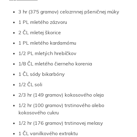
3 hr (375 gramov) celozrnnej pšeničnej múky
1 PL mletého zázvoru
2 ČL mletej škorice
1 PL mletého kardamómu
1/2 PL mletých hrebíčkov
1/8 ČL mletého čierneho korenia
1 ČL sódy bikarbóny
1/2 ČL soli
2/3 hr (149 gramov) kokosového oleja
1/2 hr (100 gramov) trstinového alebo
kokosového cukru
1/2 hr (176 gramov) trstinovej melasy
1 ČL vanilkového extraktu