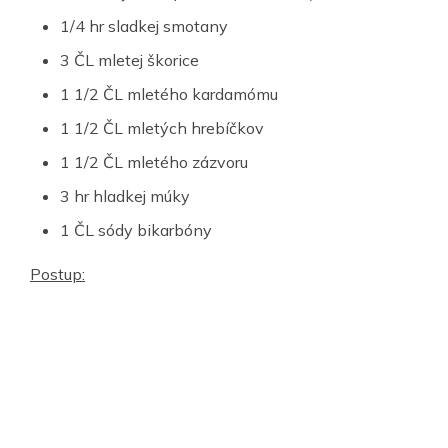
1/4 hr sladkej smotany
3 ČL mletej škorice
1 1/2 ČL mletého kardamómu
1 1/2 ČL mletých hrebíčkov
1 1/2 ČL mletého zázvoru
3 hr hladkej múky
1 ČL sódy bikarbóny
Postup: