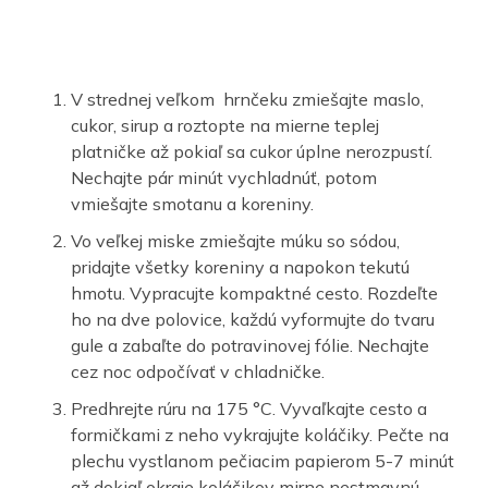
V strednej veľkom hrnčeku zmiešajte maslo,
cukor, sirup a roztopte na mierne teplej
platničke až pokiaľ sa cukor úplne nerozpustí.
Nechajte pár minút vychladnúť, potom
vmiešajte smotanu a koreniny.
Vo veľkej miske zmiešajte múku so sódou,
pridajte všetky koreniny a napokon tekutú
hmotu. Vypracujte kompaktné cesto. Rozdeľte
ho na dve polovice, každú vyformujte do tvaru
gule a zabaľte do potravinovej fólie. Nechajte
cez noc odpočívať v chladničke.
Predhrejte rúru na 175 °
C. Vyvaľkajte cesto a
formičkami z neho vykrajujte koláčiky. Pečte na
plechu vystlanom pečiacim papierom 5-7 minút
až dokiaľ okraje koláčikov mirne nestmavnú.