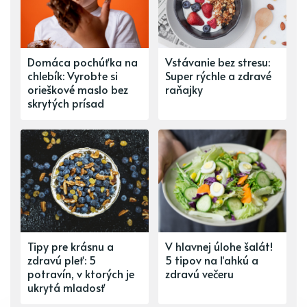
Domáca pochúťka na
Vstávanie bez stresu:
chlebík: Vyrobte si
Super rýchle a zdravé
orieškové maslo bez
raňajky
skrytých prísad
Tipy pre krásnu a
V hlavnej úlohe šalát!
zdravú pleť: 5
5 tipov na ľahkú a
potravín, v ktorých je
zdravú večeru
ukrytá mladosť