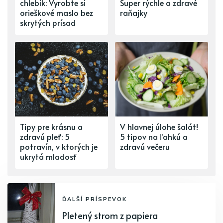
chlebík: Vyrobte si
Super rýchle a zdravé
orieškové maslo bez
raňajky
skrytých prísad
Tipy pre krásnu a
V hlavnej úlohe šalát!
zdravú pleť: 5
5 tipov na ľahkú a
potravín, v ktorých je
zdravú večeru
ukrytá mladosť
ĎALŠÍ PRÍSPEVOK
Pletený strom z papiera