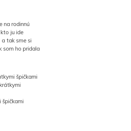
e na rodinnú
kto ju ide
 a tak sme si
k som ho pridala
átkymi špičkami
krátkymi
i špičkami