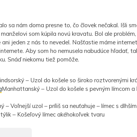
alo sa nám doma presne to, čo človek nečakal. Išli sm
manželovi som kúpila novú kravatu. Bol ale problém, 
e ani jeden z nás to nevedel. Našťastie máme internet
 internete. Aby som ho nemusela nabudúce hľadať, ta
nku. Snáď niekomu tiež pomôže.
ndsorský – Uzol do košele so široko roztvorenými kr
Manhattanský – Uzol do košele s pevným límcom a 
ý – Voľnejší uzol – príliš sa neuťahuje – límec s dlhším
ýlik – Košeľový límec akéhokoľvek tvaru