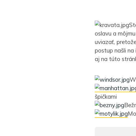
St
oslavu a môjmu 
uviazať, pretož
postup našli na
aj na túto strá
Wi
špičkami
Bežn
Mot