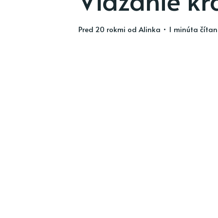
pred 20 rokmi
od
Alinka
• 1 minúta čítan