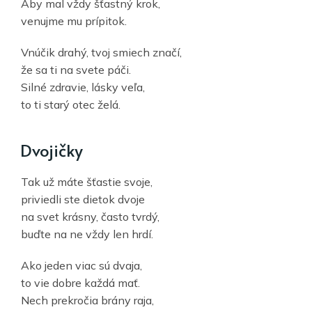
Aby mal vždy šťastný krok,
venujme mu prípitok.
Vnúčik drahý, tvoj smiech značí,
že sa ti na svete páči.
Silné zdravie, lásky veľa,
to ti starý otec želá.
Dvojičky
Tak už máte šťastie svoje,
priviedli ste dietok dvoje
na svet krásny, často tvrdý,
buďte na ne vždy len hrdí.
Ako jeden viac sú dvaja,
to vie dobre každá mať.
Nech prekročia brány raja,