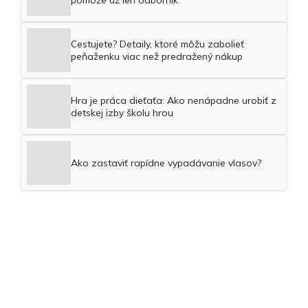
pomôže už len odborník
Cestujete? Detaily, ktoré môžu zabolieť
peňaženku viac než predražený nákup
Hra je práca dieťaťa: Ako nenápadne urobiť z
detskej izby školu hrou
Ako zastaviť rapídne vypadávanie vlasov?