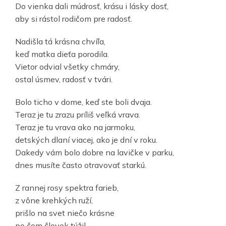
Do vienka dali múdrosť, krásu i lásky dosť,
aby si rástol rodičom pre radosť.
Nadišla tá krásna chvíľa,
keď matka dieťa porodila.
Vietor odvial všetky chmáry,
ostal úsmev, radosť v tvári.
Bolo ticho v dome, keď ste boli dvaja.
Teraz je tu zrazu príliš veľká vrava.
Teraz je tu vrava ako na jarmoku,
detských dlaní viacej, ako je dní v roku.
Dakedy vám bolo dobre na lavičke v parku,
dnes musíte často otravovať starkú.
Z rannej rosy spektra farieb,
z vône krehkých ruží,
prišlo na svet niečo krásne
po čom človek túžil.