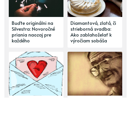
Buďte originálni na
Diamantová, zlatá, či
Silvestra: Novoročné
strieborná svadba:
priania naozaj pre
Ako zablahoželať k
každého
výročiam sobáša
Zablahoželajte
Vinše starej mame
mladomanželom:
Svadobné vinše, ktoré
potešia i rozosmejú