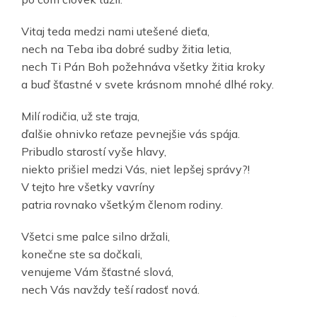
Vitaj teda medzi nami utešené dieťa,
nech na Teba iba dobré sudby žitia letia,
nech Ti Pán Boh požehnáva všetky žitia kroky
a buď šťastné v svete krásnom mnohé dlhé roky.
Milí rodičia, už ste traja,
ďalšie ohnivko reťaze pevnejšie vás spája.
Pribudlo starostí vyše hlavy,
niekto prišiel medzi Vás, niet lepšej správy?!
V tejto hre všetky vavríny
patria rovnako všetkým členom rodiny.
Všetci sme palce silno držali,
konečne ste sa dočkali,
venujeme Vám šťastné slová,
nech Vás navždy teší radosť nová.