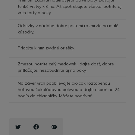
Krémom začnite natierať jednotlivé pláty. Dávajte
tenké vrstvy krému. Až spotrebujete všetko, potrite aj
vrch torty a boky.
Odrezky v nádobe dobre prstami rozmrvte na malé
kúsočky.
Pridajte k ním zvyšné oriešky.
Zmesou potrite celý medovník , dajte dosť, dobre
pritláčajte, nezabudnite aj na boky.
Na záver vrch pooblievajte cik-cak roztopenou
hotovou čokoládovou polevou a dajte aspoň na 24
hodín do chladničky. Môžete podávať.