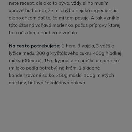
nete recept, ale ako to býva, vždy si ho musím
upraviť buď preto, že mi chýba nejaká ingrediencia,
alebo chcem dať to, čo mi tam pasuje. A tak vznikla
táto úžasná voňavá marlenka, počas prípravy ktorej
to u nás doma nádherne voňalo.
Na cesto potrebujete:
1 hera, 3 vajcia, 3 väčšie
lyžice medu, 300 g kryštálového cukru, 400g hladkej
múky (00extra), 15 g kypriaceho prášku do perníka
(mlieko podľa potreby) na krém: 1 sladené
kondenzované salko, 250g masla, 100g mletých
orechov, hotová čokoládová poleva