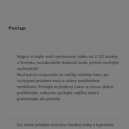
Postup:
Najprv si dajte variť neotvorené salko na 2 1/2 hodiny
v hrnčeku, nezabudnite dolievať vodu, potom nechajte
vychladnúť.
Nad parou rozpustite vo väčšej nádobe heru, po
roztopení pridáme med a dobre prešľaháme
metličkami. Pridajte kryštálový cukor a znovu dobre
prešľahajte, nakoniec pridajte vajíčka dobre
premiešajte do penista.
Do zmesi pridajte polovicu hladkej múky s kypriacim