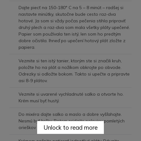
Dajte piecť na 150-180° C na 5 – 8 minút – radšej si
nastavte minútky, skutočne bude cesto raz-dva
hotové. Ja som si vždy počas pečenia stihla pripraviť
druhý plech a raz-dva som mala všetky pláty upečené.
Papier som používala ten istý, len som ho predtým
dobre očistila. Ihneď po upečení hotový plát zložte z
papiera.
Vezmite si ten istý tanier, ktorým ste si značili kruh,
položte ho na plát a nožíkom obkrojte po obvode.
Odrezky si odložte bokom. Takto si upečte a pripravte
asi 8-9 plátov.
Vezmite si uvarené vychladnuté salko a otvorte ho.
Krém musí byť hustý.
Do mixéra dajte salko a maslo a dobre vyšľahajte.
Nesmú byť hrčky. Potom pridajte polovicu pomletých
Unlock to read more
orieškov a ešte premiešajte.