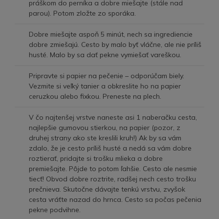
práškom do perníka a dobre miešajte (stále nad
parou). Potom zložte zo sporáka.
Dobre miešajte aspoň 5 minút, nech sa ingrediencie
dobre zmiešajú. Cesto by malo byť vláčne, ale nie príliš
husté. Malo by sa dať pekne vymiešať vareškou.
Pripravte si papier na pečenie – odporúčam biely.
Vezmite si veľký tanier a obkreslite ho na papier
ceruzkou alebo fixkou. Preneste na plech.
V čo najtenšej vrstve naneste asi 1 naberačku cesta,
najlepšie gumovou stierkou, na papier (pozor, z
druhej strany ako ste kreslili kruh!) Ak by sa vám
zdalo, že je cesto príliš husté a nedá sa vám dobre
roztierať, pridajte si trošku mlieka a dobre
premiešajte. Pôjde to potom ľahšie. Cesto ale nesmie
tiecť! Obvod dobre roztrite, radšej nech cesto trošku
prečnieva. Skutočne dávajte tenkú vrstvu, zvyšok
cesta vráťte nazad do hrnca. Cesto sa počas pečenia
pekne podvihne.