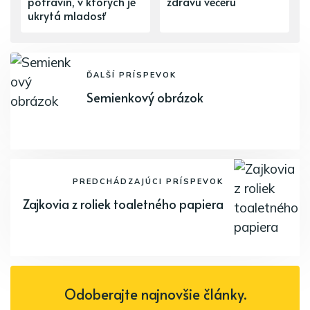
potravín, v ktorých je
zdravú večeru
ukrytá mladosť
ĎALŠÍ PRÍSPEVOK
Semienkový obrázok
PREDCHÁDZAJÚCI PRÍSPEVOK
Zajkovia z roliek toaletného papiera
Odoberajte najnovšie články.