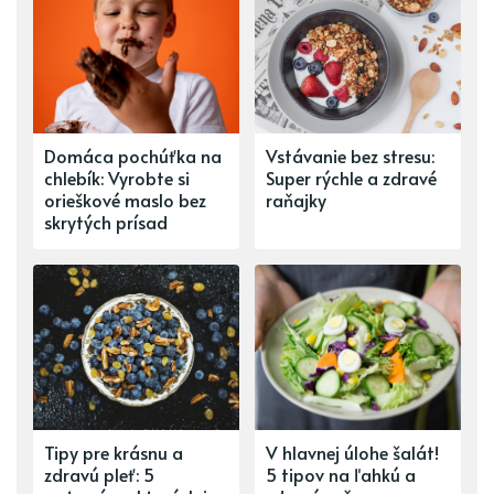
Domáca pochúťka na
Vstávanie bez stresu:
chlebík: Vyrobte si
Super rýchle a zdravé
orieškové maslo bez
raňajky
skrytých prísad
Tipy pre krásnu a
V hlavnej úlohe šalát!
zdravú pleť: 5
5 tipov na ľahkú a