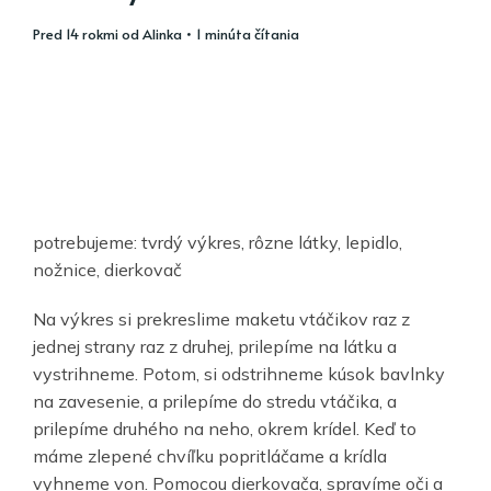
pred 14 rokmi
od
Alinka
• 1 minúta čítania
potrebujeme: tvrdý výkres, rôzne látky, lepidlo,
nožnice, dierkovač
Na výkres si prekreslime maketu vtáčikov raz z
jednej strany raz z druhej, prilepíme na látku a
vystrihneme. Potom, si odstrihneme kúsok bavlnky
na zavesenie, a prilepíme do stredu vtáčika, a
prilepíme druhého na neho, okrem krídel. Keď to
máme zlepené chvíľku popritláčame a krídla
vyhneme von. Pomocou dierkovača, spravíme oči a