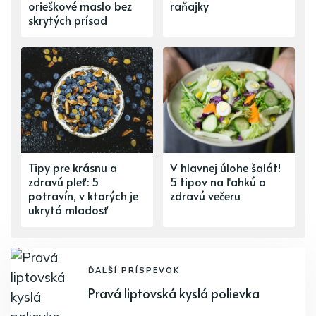
orieškové maslo bez
raňajky
skrytých prísad
Tipy pre krásnu a
V hlavnej úlohe šalát!
zdravú pleť: 5
5 tipov na ľahkú a
potravín, v ktorých je
zdravú večeru
ukrytá mladosť
ĎALŠÍ PRÍSPEVOK
Pravá liptovská kyslá polievka