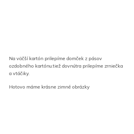
Na väčší kartón prilepíme domček z pásov
ozdobného kartónu.tiež dovnútra prilepíme zrniečka
a vtáčiky.
Hotovo máme krásne zimné obrázky