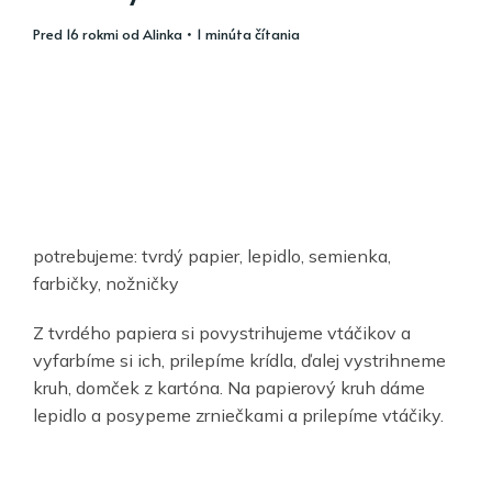
pred 16 rokmi
od
Alinka
• 1 minúta čítania
potrebujeme: tvrdý papier, lepidlo, semienka,
farbičky, nožničky
Z tvrdého papiera si povystrihujeme vtáčikov a
vyfarbíme si ich, prilepíme krídla, ďalej vystrihneme
kruh, domček z kartóna. Na papierový kruh dáme
lepidlo a posypeme zrniečkami a prilepíme vtáčiky.