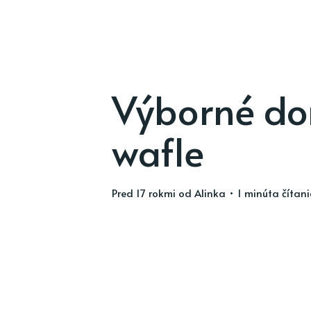
Výborné do
wafle
pred 17 rokmi
od
Alinka
• 1 minúta čítan