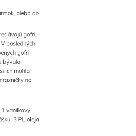
armok, alebo do
redávajú gofri.
. V posledných
bených gofri
o bývala.
i ich mohla
 mrazničky na
, 1 vanilkový
ášku, 3 PL oleja