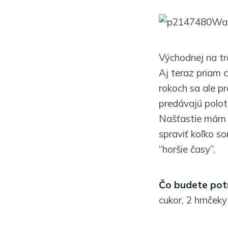
Waf
Východnej na tra
Aj teraz priam 
rokoch sa ale pr
predávajú poloto
Našťastie mám 
spraviť koľko s
“horšie časy”.
Čo budete pot
cukor, 2 hrnčeky