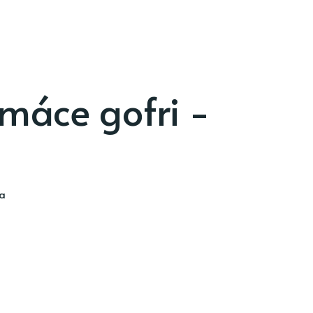
máce gofri -
ia