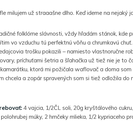
le milujem už straaašne dlho. Keď ideme na nejaký j
dičné folklórne slávnosti, vždy hľadám stánok, kde p
cítim vo vzduchu tú perfektnú vôňu a chrumkavú chuť
edajcovia trošku pokazili – namiesto vlastnoručne ro
vary, príchuťami šetria a šľahačka už tiež nie je to č
kamarátku, ktorá mi požičala waflovač a doma som s
om chcela a zopár spravených som si tiež odložila do
rebovať:
4 vajcia, 1/2ČL soli, 20g kryštálového cukru
 polohrubej múky, 2 hrnčeky mlieka, 1/2 kypriaceho pr