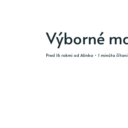
Výborné m
pred 16 rokmi
od
Alinka
• 1 minúta čítan