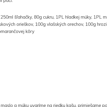
i páči.
 250ml šľahačky, 80g cukru, 1PL hladkej múky, 1PL m
eskových orieškov, 100g vlašských orechov, 100g hroz
omarančovej kôry
, maslo a múku uvaríme na riedku kašu, primiešame p