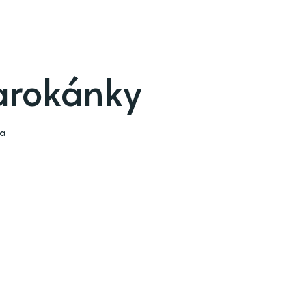
arokánky
ia