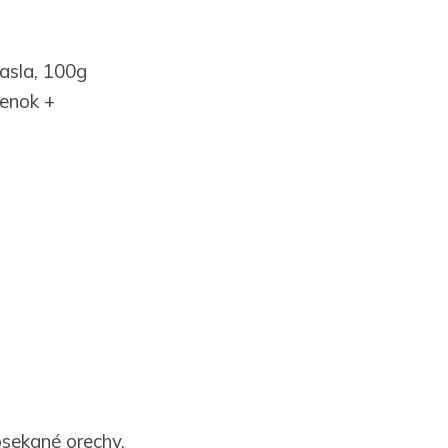
asla, 100g
ienok +
osekané orechy,