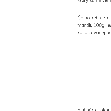
ktorý sa mi veľm
Čo potrebujete:
mandlí, 100g li
kandizovanej p
Šlahačku, cukor