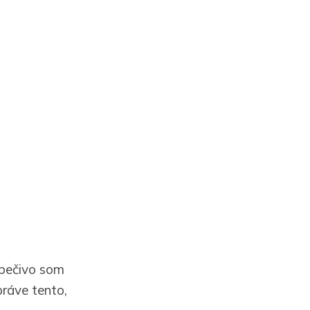
 pečivo som
práve tento,