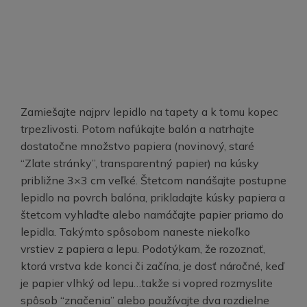
Zamiešajte najprv lepidlo na tapety a k tomu kopec
trpezlivosti. Potom nafúkajte balón a natrhajte
dostatočne množstvo papiera (novinový, staré
“Zlate stránky”, transparentný papier) na kúsky
približne 3×3 cm veľké. Štetcom nanášajte postupne
lepidlo na povrch balóna, prikladajte kúsky papiera a
štetcom vyhlaďte alebo namáčajte papier priamo do
lepidla. Takýmto spôsobom naneste niekoľko
vrstiev z papiera a lepu. Podotýkam, že rozoznať,
ktorá vrstva kde konci či začína, je dosť náročné, keď
je papier vlhký od lepu…takže si vopred rozmyslite
spôsob “značenia” alebo používajte dva rozdielne