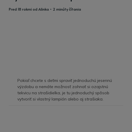
pred 18 rokmi
od
Alinka
• 2 minúty čítania
Pokiaľ chcete s deťmi spraviť jednoduchú jesennú
výzdobu a nemáte možnosť zohnať si ozajstnú
tekvicu na strašidielka, je tu jednoduchý spôsob
vytvoriť si vlastný lampión alebo aj strašiaka.