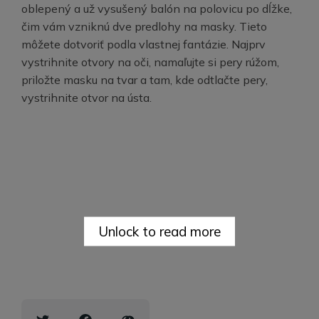
oblepený a už vysušený balón na polovicu po dĺžke,
čim vám vzniknú dve predlohy na masky. Tieto
môžete dotvoriť podla vlastnej fantázie. Najprv
vystrihnite otvory na oči, namaľujte si pery rúžom,
priložte masku na tvar a tam, kde odtlačte pery,
vystrihnite otvor na ústa.
Unlock to read more