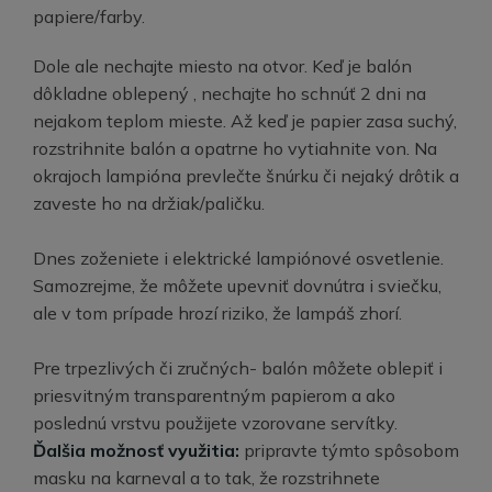
papiere/farby.
Dole ale nechajte miesto na otvor. Keď je balón
dôkladne oblepený , nechajte ho schnúť 2 dni na
nejakom teplom mieste. Až keď je papier zasa suchý,
rozstrihnite balón a opatrne ho vytiahnite von. Na
okrajoch lampióna prevlečte šnúrku či nejaký drôtik a
zaveste ho na držiak/paličku.
Dnes zoženiete i elektrické lampiónové osvetlenie.
Samozrejme, že môžete upevniť dovnútra i sviečku,
ale v tom prípade hrozí riziko, že lampáš zhorí.
Pre trpezlivých či zručných- balón môžete oblepiť i
priesvitným transparentným papierom a ako
poslednú vrstvu použijete vzorovane servítky.
Ďalšia možnosť využitia:
pripravte týmto spôsobom
masku na karneval a to tak, že rozstrihnete