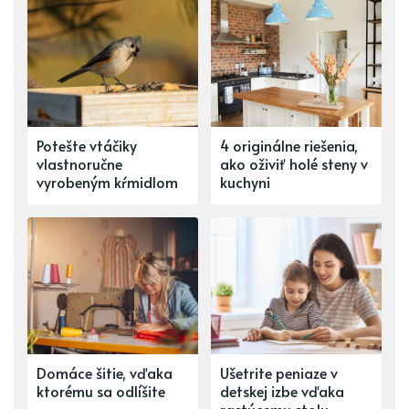
Potešte vtáčiky
4 originálne riešenia,
vlastnoručne
ako oživiť holé steny v
vyrobeným kŕmidlom
kuchyni
Domáce šitie, vďaka
Ušetrite peniaze v
ktorému sa odlíšite
detskej izbe vďaka