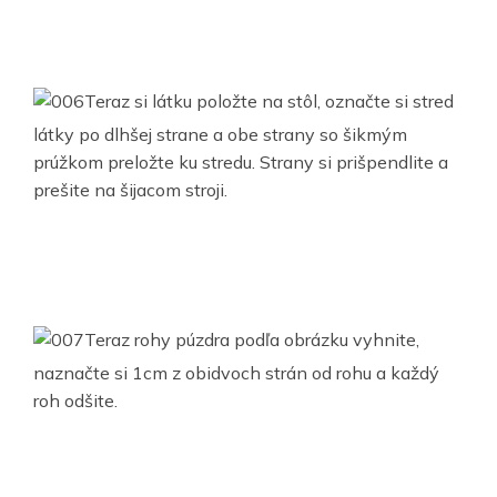
Teraz si látku položte na stôl, označte si stred
látky po dlhšej strane a obe strany so šikmým
prúžkom preložte ku stredu. Strany si prišpendlite a
prešite na šijacom stroji.
Teraz rohy púzdra podľa obrázku vyhnite,
naznačte si 1cm z obidvoch strán od rohu a každý
roh odšite.