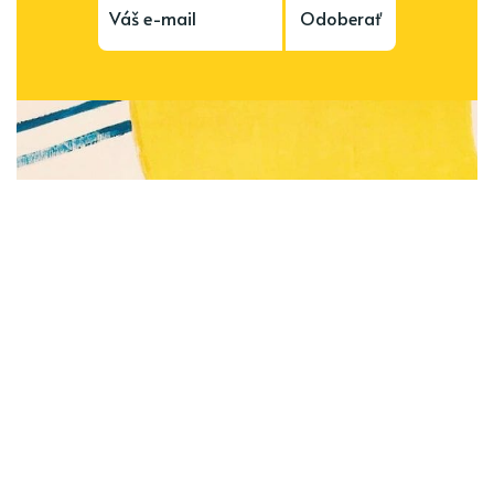
Odoberať
Subscribe to be notified of new content and
support Alinka.sk - Život a krása šikovnej
ženy, help keep this site independent.