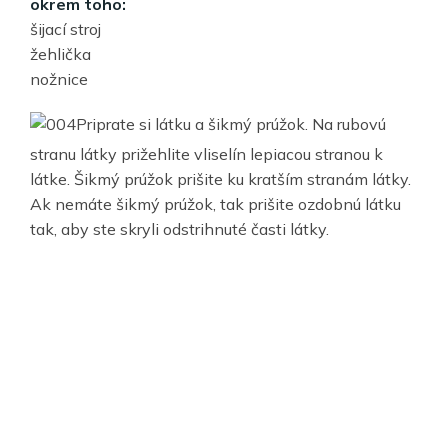
okrem toho:
šijací stroj
žehlička
nožnice
Priprate si látku a šikmý prúžok. Na rubovú
stranu látky prižehlite vliselín lepiacou stranou k
látke. Šikmý prúžok prišite ku kratším stranám látky.
Ak nemáte šikmý prúžok, tak prišite ozdobnú látku
tak, aby ste skryli odstrihnuté časti látky.