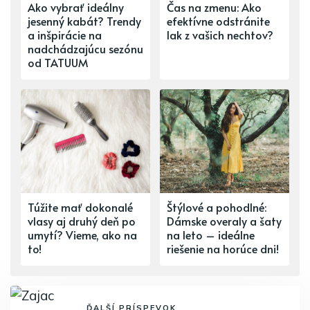
Ako vybrať ideálny
Čas na zmenu: Ako
jesenný kabát? Trendy
efektívne odstránite
a inšpirácie na
lak z vašich nechtov?
nadchádzajúcu sezónu
od TATUUM
Túžite mať dokonalé
Štýlové a pohodlné:
vlasy aj druhý deň po
Dámske overaly a šaty
umytí? Vieme, ako na
na leto – ideálne
to!
riešenie na horúce dni!
ĎALŠÍ PRÍSPEVOK