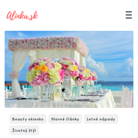
Beauty okienko
Hlavné články
Letné nápady
Životný štýl