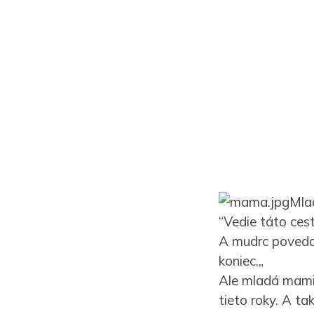
Mla
“Vedie táto ces
A mudrc povedal:
koniec.„
Ale mladá mamič
tieto roky. A tak