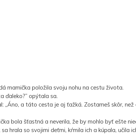
dá mamička položila svoju nohu na cestu života.
ta ďaleko?” opýtala sa.
 „Áno, a táto cesta je aj ťažká. Zostarneš skôr, než 
ka bola šťastná a neverila, že by mohlo byť ešte nie
 sa hrala so svojimi deťmi, kŕmila ich a kúpala, učila i