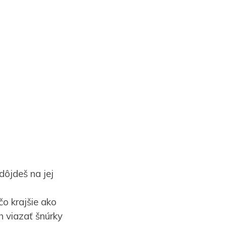
dôjdeš na jej
čo krajšie ako
ch viazať šnúrky