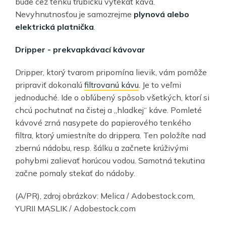
bude cez tenkú trubičku vytekať káva.
Nevyhnutnosťou je samozrejme
plynová alebo
elektrická platnička
.
Dripper - prekvapkávací kávovar
Dripper, ktorý tvarom pripomína lievik, vám pomôže
pripraviť dokonalú
filtrovanú kávu
. Je to veľmi
jednoduché. Ide o obľúbený spôsob všetkých, ktorí si
chcú pochutnať na čistej a „hladkej“ káve. Pomleté
kávové zrná nasypete do papierového tenkého
filtra, ktorý umiestníte do drippera. Ten položíte nad
zbernú nádobu, resp. šálku a začnete krúživými
pohybmi zalievať horúcou vodou. Samotná tekutina
začne pomaly stekať do nádoby.
(A/PR), zdroj obrázkov: Melica / Adobestock.com,
YURII MASLIK / Adobestock.com