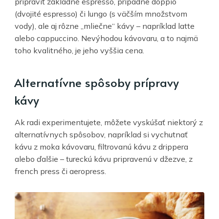
pripraviť základné espresso, prípadne doppio
(dvojité espresso) či lungo (s väčším množstvom
vody), ale aj rôzne „mliečne“ kávy – napríklad latte
alebo cappuccino. Nevýhodou kávovaru, a to najmä
toho kvalitného, je jeho vyššia cena.
Alternatívne spôsoby prípravy
kávy
Ak radi experimentujete, môžete vyskúšať niektorý z
alternatívnych spôsobov, napríklad si vychutnať
kávu z moka kávovaru, filtrovanú kávu z drippera
alebo ďalšie – tureckú kávu pripravenú v džezve, z
french press či aeropress.