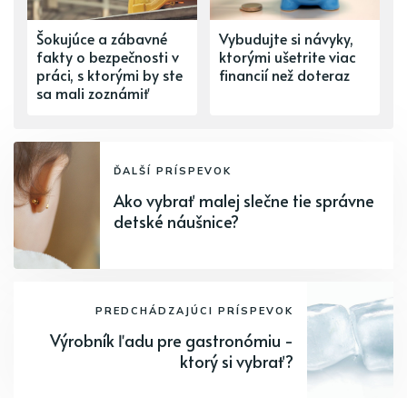
Šokujúce a zábavné
Vybudujte si návyky,
fakty o bezpečnosti v
ktorými ušetrite viac
práci, s ktorými by ste
financií než doteraz
sa mali zoznámiť
ĎALŠÍ PRÍSPEVOK
Ako vybrať malej slečne tie správne
detské náušnice?
PREDCHÁDZAJÚCI PRÍSPEVOK
Výrobník ľadu pre gastronómiu -
ktorý si vybrať?