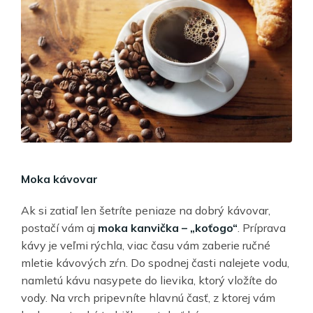
Moka kávovar
Ak si zatiaľ len šetríte peniaze na dobrý kávovar,
postačí vám aj
moka kanvička – „koťogo“
. Príprava
kávy je veľmi rýchla, viac času vám zaberie ručné
mletie kávových zŕn. Do spodnej časti nalejete vodu,
namletú kávu nasypete do lievika, ktorý vložíte do
vody. Na vrch pripevníte hlavnú časť, z ktorej vám