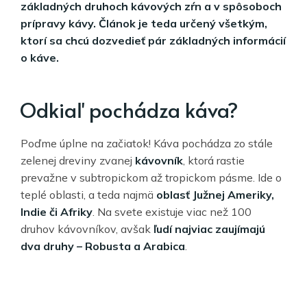
základných druhoch kávových zŕn a v spôsoboch
prípravy kávy. Článok je teda určený všetkým,
ktorí sa chcú dozvedieť pár základných informácií
o káve.
Odkiaľ pochádza káva?
Poďme úplne na začiatok! Káva pochádza zo stále
zelenej dreviny zvanej
kávovník
, ktorá rastie
prevažne v subtropickom až tropickom pásme. Ide o
teplé oblasti, a teda najmä
oblasť Južnej Ameriky,
Indie či Afriky
. Na svete existuje viac než 100
druhov kávovníkov, avšak
ľudí najviac zaujímajú
dva druhy – Robusta a Arabica
.