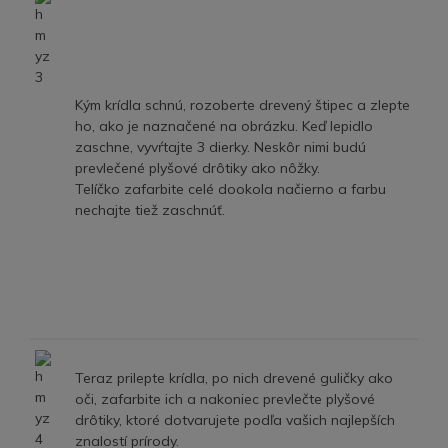
Kým krídla schnú, rozoberte drevený štipec a zlepte
ho, ako je naznačené na obrázku. Keď lepidlo
zaschne, vyvŕtajte 3 dierky. Neskôr nimi budú
prevlečené plyšové drôtiky ako nôžky.
Telíčko zafarbite celé dookola načierno a farbu
nechajte tiež zaschnúť.
Teraz prilepte krídla, po nich drevené guličky ako
oči, zafarbite ich a nakoniec prevlečte plyšové
drôtiky, ktoré dotvarujete podľa vašich najlepších
znalostí prírody.