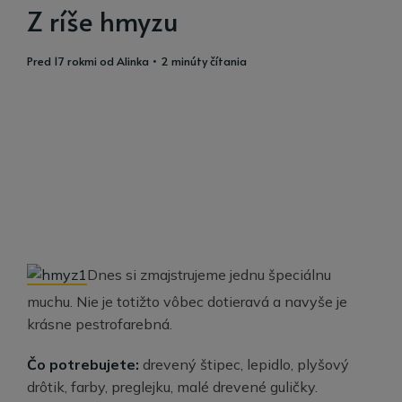
Z ríše hmyzu
pred 17 rokmi
od
Alinka
• 2 minúty čítania
Dnes si zmajstrujeme jednu špeciálnu
muchu. Nie je totižto vôbec dotieravá a navyše je
krásne pestrofarebná.
Čo potrebujete:
drevený štipec, lepidlo, plyšový
drôtik, farby, preglejku, malé drevené guličky.