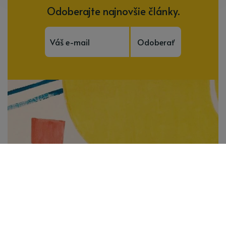
Odoberajte najnovšie články.
Odoberať
Subscribe to be notified of new content and
support Alinka.sk - Život a krása šikovnej