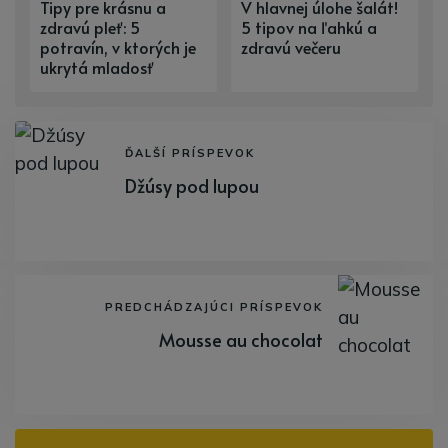
Tipy pre krásnu a
V hlavnej úlohe šalát!
zdravú pleť: 5
5 tipov na ľahkú a
potravín, v ktorých je
zdravú večeru
ukrytá mladosť
ĎALŠÍ PRÍSPEVOK
Džúsy pod lupou
PREDCHÁDZAJÚCI PRÍSPEVOK
Mousse au chocolat