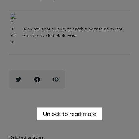
A ak ste zabudli ako, tak rýchlo pozrite na muchu,
ktorá práve letí okolo vás.
Unlock to read more
Related articles