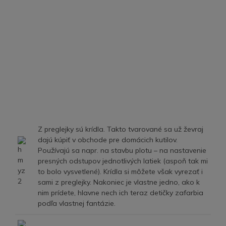
Z preglejky sú krídla. Takto tvarované sa už ževraj
dajú kúpiť v obchode pre domácich kutilov.
Používajú sa napr. na stavbu plotu – na nastavenie
presných odstupov jednotlivých latiek (aspoň tak mi
to bolo vysvetlené). Krídla si môžete však vyrezať i
sami z preglejky. Nakoniec je vlastne jedno, ako k
nim prídete, hlavne nech ich teraz detičky zafarbia
podľa vlastnej fantázie.