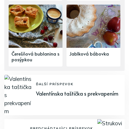
Čerešňová bublanina s
Jablková bábovka
posýpkou
ĎALŠÍ PRÍSPEVOK
Valentínska taštička s prekvapením
PREDCHÁDZAJÚCI PRÍSPEVOK