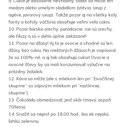
9. Cukor je absolútne nevhodný, sladiť sa môže len
medom alebo umelým sladidlom (stévia, sirup z
agéve, javorový sirup). Takže pozor aj na všetky koly,
fanty a kofoly, väčšina obsahuje veľmi veľa cukru.
10. Pozor búrske orechy, paradoxne, nie sú orechy,
ale hľuzy a sú v diéte úplne zakázané!
11. Pozor na džúsy! Aj to je ovocie a vhodné sú len
džúsy bez cukru. Na niektorých džúsoch je napísané,
že sú 100%-né, a aj tak obsahujú cukor! Ovocie a
ovocné šťavy by sa mali konzumovať výlučne na
prázdny žalúdok.
12. Káva sa môže (ale s mliekom len pri “živočíšnej
skupine”, so sójovým mliekom pri “rastlinnej
skupine”).
13. Čokoládu obmedzovať, jesť skôr tmavú, aspoň
70%tnú.
14. Snažiť sa nejesť po 18.00 hod., iba ak nejakú
ľahkú zeleninu.