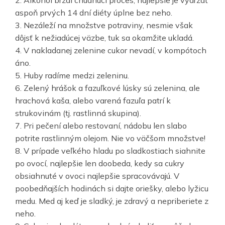
aspoň prvých 14 dní diéty úplne bez neho.
3. Nezáleží na množstve potraviny, nesmie však
dôjsť k nežiadúcej väzbe, tuk sa okamžite ukladá.
4. V nakladanej zelenine cukor nevadí, v kompótoch
áno.
5. Huby radíme medzi zeleninu.
6. Zelený hrášok a fazuľkové lúsky sú zelenina, ale
hrachová kaša, alebo varená fazuľa patrí k
strukovinám (tj. rastlinná skupina).
7. Pri pečení alebo restovaní, nádobu len slabo
potrite rastlinným olejom. Nie vo väčšom množstve!
8. V prípade veľkého hladu po sladkostiach siahnite
po ovocí, najlepšie len doobeda, kedy sa cukry
obsiahnuté v ovoci najlepšie spracovávajú. V
poobedňajších hodinách si dajte oriešky, alebo lyžicu
medu. Med aj keď je sladký, je zdravý a nepriberiete z
neho.