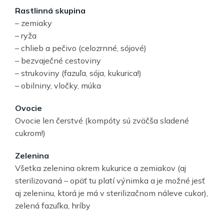
Rastlinná skupina
– zemiaky
– ryža
– chlieb a pečivo (celozrnné, sójové)
– bezvaječné cestoviny
– strukoviny (fazuľa, sója, kukurica!)
– obilniny, vločky, múka
Ovocie
Ovocie len čerstvé (kompóty sú zväčša sladené
cukrom!)
Zelenina
Všetka zelenina okrem kukurice a zemiakov (aj
sterilizovaná – opäť tu platí výnimka a je možné jesť
aj zeleninu, ktorá je má v sterilizačnom náleve cukor),
zelená fazuľka, hríby