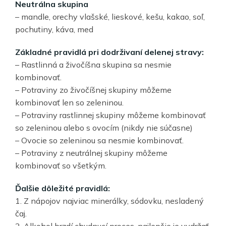
Neutrálna skupina
– mandle, orechy vlašské, lieskové, kešu, kakao, soľ,
pochutiny, káva, med
Základné pravidlá pri dodrživaní delenej stravy:
– Rastlinná a živočíšna skupina sa nesmie
kombinovať.
– Potraviny zo živočíšnej skupiny môžeme
kombinovať len so zeleninou.
– Potraviny rastlinnej skupiny môžeme kombinovať
so zeleninou alebo s ovocím (nikdy nie súčasne)
– Ovocie so zeleninou sa nesmie kombinovať.
– Potraviny z neutrálnej skupiny môžeme
kombinovať so všetkým.
Ďalšie dôležité pravidlá:
1. Z nápojov najviac minerálky, sódovku, nesladený
čaj.
2. Alkohol brzdí chudnucí proces, najlepšie je vydržať