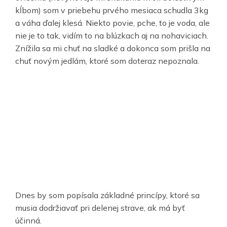
kĺbom) som v priebehu prvého mesiaca schudla 3kg
a váha ďalej klesá. Niekto povie, pche, to je voda, ale
nie je to tak, vidím to na blúzkach aj na nohaviciach.
Znížila sa mi chuť na sladké a dokonca som prišla na
chuť novým jedlám, ktoré som doteraz nepoznala.
Dnes by som popísala základné princípy, ktoré sa
musia dodržiavať pri delenej strave, ak má byť
účinná.