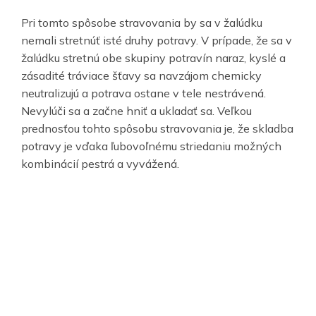
Pri tomto spôsobe stravovania by sa v žalúdku
nemali stretnúť isté druhy potravy. V prípade, že sa v
žalúdku stretnú obe skupiny potravín naraz, kyslé a
zásadité tráviace šťavy sa navzájom chemicky
neutralizujú a potrava ostane v tele nestrávená.
Nevylúči sa a začne hniť a ukladať sa. Veľkou
prednosťou tohto spôsobu stravovania je, že skladba
potravy je vďaka ľubovoľnému striedaniu možných
kombinácií pestrá a vyvážená.