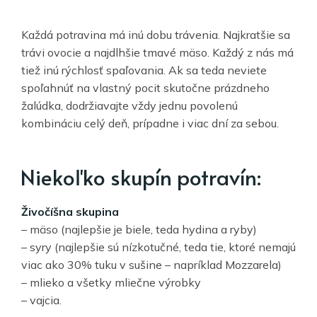
Každá potravina má inú dobu trávenia. Najkratšie sa
trávi ovocie a najdlhšie tmavé mäso. Každý z nás má
tiež inú rýchlosť spaľovania. Ak sa teda neviete
spoľahnúť na vlastný pocit skutočne prázdneho
žalúdka, dodržiavajte vždy jednu povolenú
kombináciu celý deň, prípadne i viac dní za sebou.
Niekoľko skupín potravín:
Živočíšna skupina
– mäso (najlepšie je biele, teda hydina a ryby)
– syry (najlepšie sú nízkotučné, teda tie, ktoré nemajú
viac ako 30% tuku v sušine – napríklad Mozzarela)
– mlieko a všetky mliečne výrobky
– vajcia.