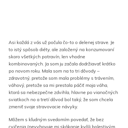
Asi každá z vás už počula čo-to o delenej strave. Je
to istý spôsob diéty, ale založený na konzumovaní
skoro všetkých potravín, len vhodne
kombinovaných. Ja som ju začala dodržiavať krátko
po novom roku. Mala som na to tri dôvody –
zdravotný, pretože som mala problémy s trávením,
váhový, pretože sa mi prestala páčiť moja váha,
ktorá sa nebezpečne zdvihla, hlavne po vianočných
sviatkoch no a tretí dôvod bol taký, že som chcela
zmeniť svoje stravovacie návyky.
Môžem s kľudným svedomím povedať, že bez
cvičenia (nevyhovuje mi skákanie kvôli bolestivým