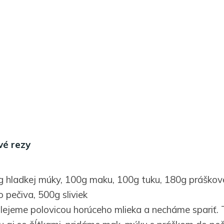
vé rezy
0g hladkej múky, 100g maku, 100g tuku, 180g práškov
o pečiva, 500g sliviek
lejeme polovicou horúceho mlieka a necháme spariť.