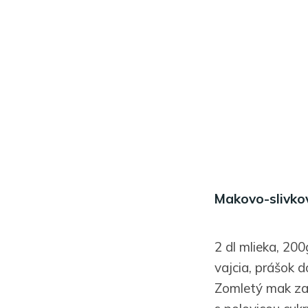
Makovo-slivko
2 dl mlieka, 20
vajcia, prášok d
Zomletý mak za