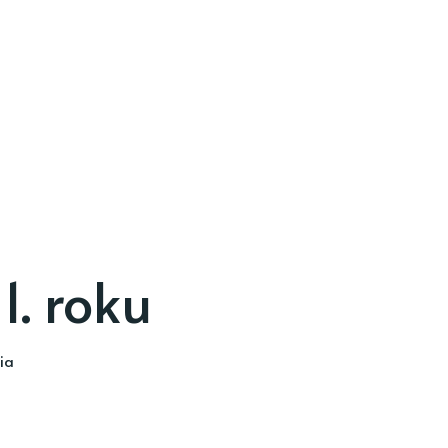
1. roku
ia