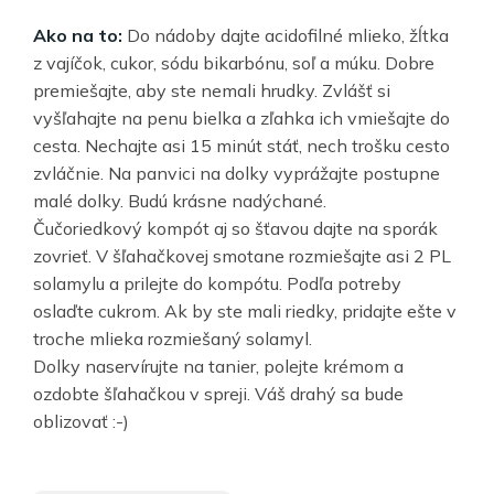
Ako na to:
Do nádoby dajte acidofilné mlieko, žĺtka
z vajíčok, cukor, sódu bikarbónu, soľ a múku. Dobre
premiešajte, aby ste nemali hrudky. Zvlášť si
vyšľahajte na penu bielka a zľahka ich vmiešajte do
cesta. Nechajte asi 15 minút stáť, nech trošku cesto
zvláčnie. Na panvici na dolky vyprážajte postupne
malé dolky. Budú krásne nadýchané.
Čučoriedkový kompót aj so šťavou dajte na sporák
zovrieť. V šľahačkovej smotane rozmiešajte asi 2 PL
solamylu a prilejte do kompótu. Podľa potreby
oslaďte cukrom. Ak by ste mali riedky, pridajte ešte v
troche mlieka rozmiešaný solamyl.
Dolky naservírujte na tanier, polejte krémom a
ozdobte šľahačkou v spreji. Váš drahý sa bude
oblizovať :-)