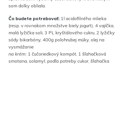
som dolky obliala.
Čo budete potrebovať:
1l acidofilného mlieka
(resp. v rovnakom množstve biely jogurt), 4 vajíčka,
malá lyžička soli, 3 PL kryštálového cukru, 2 lyžičky
sódy bikarbóny, 400g polohrubej múky, olej na
vysmážanie
na krém:
1 čučoriedkový kompót, 1 šľahačková
smotana, solamyl, podľa potreby cukor, šľahačka