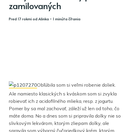
zamilovaných
pred 17 rokmi
od
Alinka
• 1 minúta čítania
Obľúbila som si veľmi robenie doliek.
Ale namiesto klasických s kváskom som si zvykla
robievať ich z acidofilného mlieka, resp. z jogurtu.
Pomer by sa mal zachovať, záleží už len od toho, čo
máte doma. No a dnes som si pripravila dolky nie so
slivkovým lekvárom, ktorým zliepam dolky, ale
spravila som výborný čučoriedkový krém, ktorým