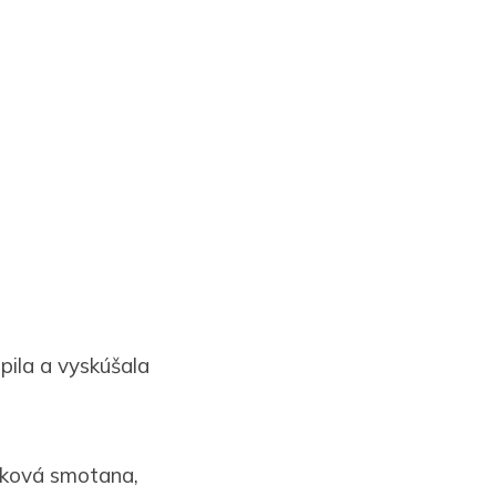
úpila a vyskúšala
ačková smotana,