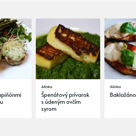
Alinka
Alinka
mpiňónmi
Špenátový prívarok
Baklažáno
ou
s údeným ovčím
syrom