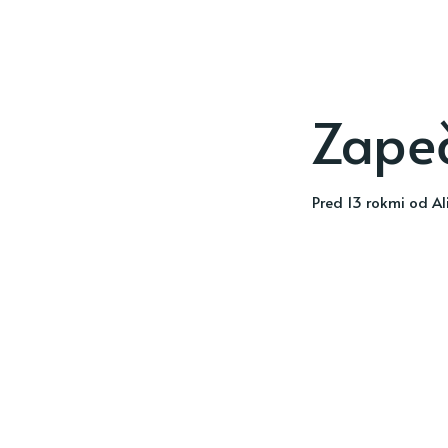
Zape
pred 13 rokmi
od
Al