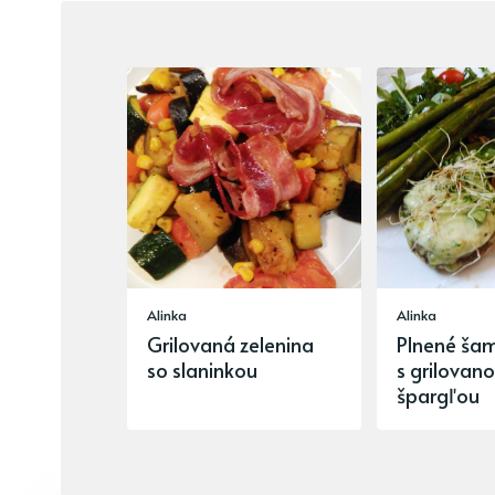
Alinka
Alinka
Grilovaná zelenina
Plnené ša
so slaninkou
s grilovan
špargľou