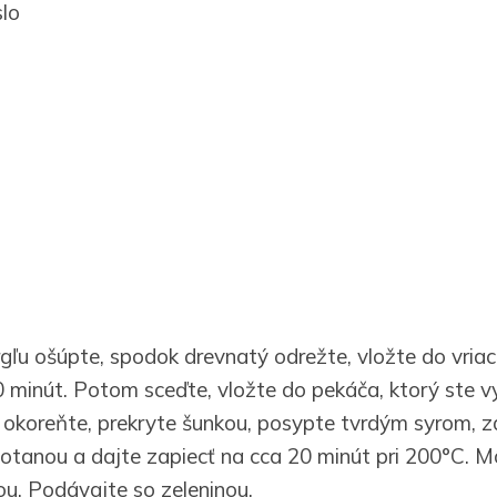
slo
gľu ošúpte, spodok drevnatý odrežte, vložte do vriac
0 minút. Potom sceďte, vložte do pekáča, ktorý ste v
 okoreňte, prekryte šunkou, posypte tvrdým syrom, z
tanou a dajte zapiecť na cca 20 minút pri 200°C. M
u. Podávajte so zeleninou.