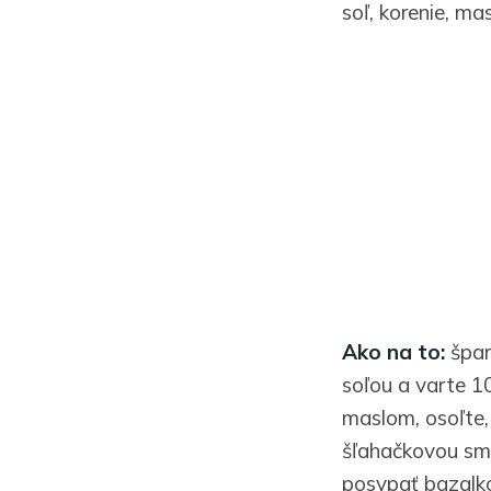
soľ, korenie, ma
Ako na to:
špar
soľou a varte 1
maslom, osoľte,
šľahačkovou smo
posypať bazalko