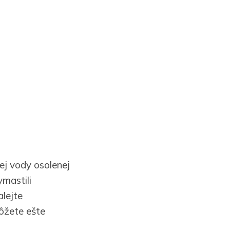
ej vody osolenej
ymastili
alejte
ôžete ešte