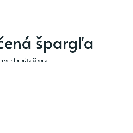
čená špargľa
inka
• 1 minúta čítania