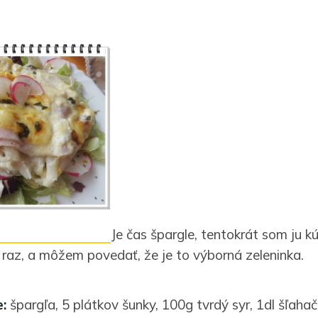
Je čas špargle, tentokrát som ju k
 raz, a môžem povedať, že je to výborná zeleninka.
:
špargľa, 5 plátkov šunky, 100g tvrdý syr, 1dl šľah