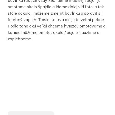
bavlnku tak , že vždy keď ideme k ďalšej špajdli ju
omotáme okolo špajdle a ideme ďalej vid foto. a tak
stále dokola , môžeme zmeniť bavlnku a spraviť si
farebný zápich. Trosku to trvá ale je to veľmi pekne.
Podľa toho akú veľkú chceme hviezdu omotávame a
koniec môžeme omotať okolo špajdle, zauzlime a
zapichneme.