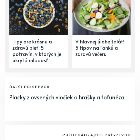
Tipy pre krásnu a
V hlavnej úlohe šalát!
zdravú pleť: 5
5 tipov na ľahkú a
potravín, v ktorých je
zdravú večeru
ukrytá mladosť
ĎALŠÍ PRÍSPEVOK
Placky z ovsených vločiek a hrašky a tofunéza
PREDCHÁDZAJÚCI PRÍSPEVOK