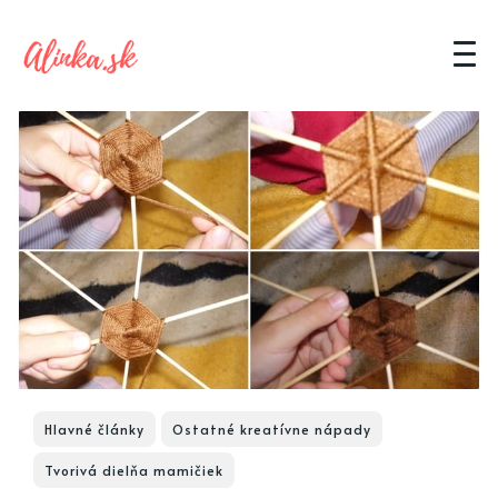
Hlavné články
Ostatné kreatívne nápady
Tvorivá dielňa mamičiek