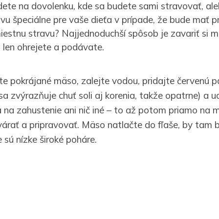
dete na dovolenku, kde sa budete sami stravovať, al
avu špeciálne pre vaše dieťa v prípade, že bude mať 
estnu stravu? Najjednoduchší spôsob je zavariť si 
 len ohrejete a podávate.
te pokrájané mäso, zalejte vodou, pridajte červenú pa
 sa zvýrazňuje chuť soli aj korenia, takže opatrne) a
na zahustenie ani nič iné – to až potom priamo na m
várať a pripravovať. Mäso natlačte do fľaše, by tam
 sú nízke široké poháre.