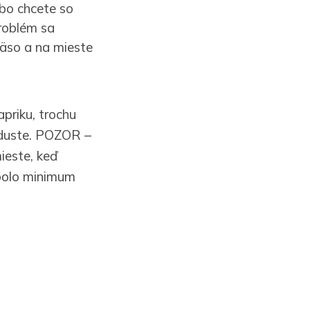
ebo chcete so
problém sa
mäso a na mieste
priku, trochu
 uduste. POZOR –
ieste, keď
 bolo minimum