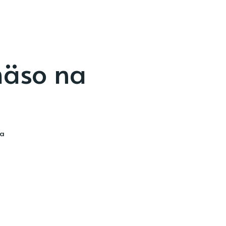
äso na
ia