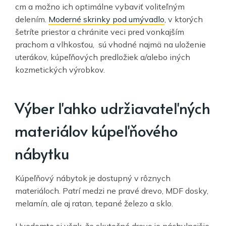
cm a možno ich optimálne vybaviť voliteľným
delením.
Moderné skrinky pod umývadlo
, v ktorých
šetríte priestor a chránite veci pred vonkajším
prachom a vlhkosťou, sú vhodné najmä na uloženie
uterákov, kúpeľňových predložiek a/alebo iných
kozmetických výrobkov.
Výber ľahko udržiavateľných
materiálov kúpeľňového
nábytku
Kúpeľňový nábytok je dostupný v rôznych
materiáloch. Patrí medzi ne pravé drevo, MDF dosky,
melamín, ale aj ratan, tepané železo a sklo.
Uvedomte si však, že skutočné drevo je náchylnejšie