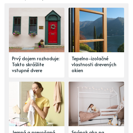
Prvý dojem rozhoduje:
Tepelno-izolačné
Takto skrášlite
vlastnosti drevených
vstupné dvere
okien
Jemná a prevoňaná
Spánok ako na