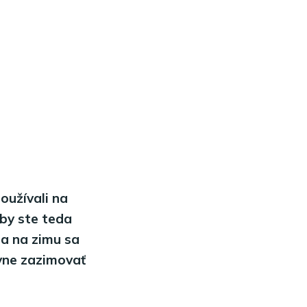
oužívali na
aby ste teda
ia na zimu sa
ávne zazimovať