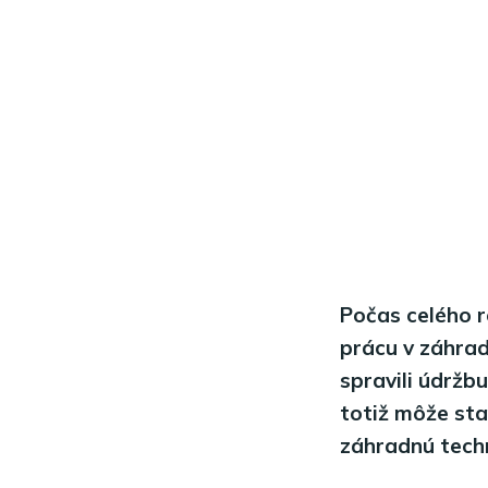
Počas celého r
prácu v záhrade
spravili údržb
totiž môže sta
záhradnú tech