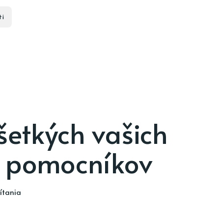
ti
šetkých vašich
 pomocníkov
ítania