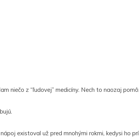
lam niečo z “ľudovej” medicíny. Nech to naozaj pomô
bujú.
ápoj existoval už pred mnohými rokmi, kedysi ho príro