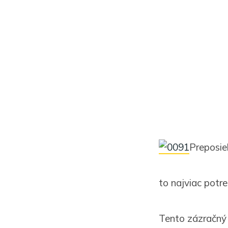
Preposie
to najviac potre
Tento zázračný n