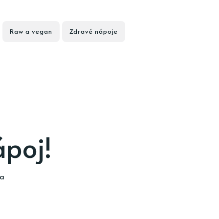
Raw a vegan
Zdravé nápoje
ápoj!
ia