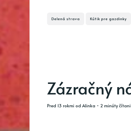
Delená strava
Kútik pre gazdinky
Zázračný n
pred 13 rokmi
od
Alinka
• 2 minúty čítan