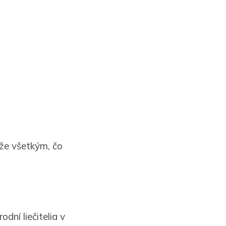
že všetkým, čo
dní liečitelia v