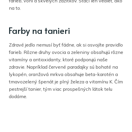
farieb, vôní a skvelých zážitkov. Stačí len vedieť, ako
na to.
Farby na tanieri
Zdravé jedlo nemusí byť fádne, ak si osvojíte pravidlo
farieb. Rôzne druhy ovocia a zeleniny obsahujú rôzne
vitamíny a antioxidanty, ktoré podporujú naše
zdravie. Napríklad červené paradajky sú bohaté na
lykopén, oranžová mrkva obsahuje beta-karotén a
tmavozelený špenát je plný železa a vitamínu K. Čím
pestrejší tanier, tým viac prospešných látok telu
dodáme.