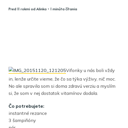
pred 11 rokmi
od
Alinka
• 1 minúta čítania
Vifonky u nás boli vždy
in, lenže určite vieme, že čo sa týka výživy, nič moc.
No ale spravila som si doma zdravú verziu a myslím
si, že som v nej dostatok vitamínov dodala.
Čo potrebujete:
instantné rezance
3 šampiňóny
pór