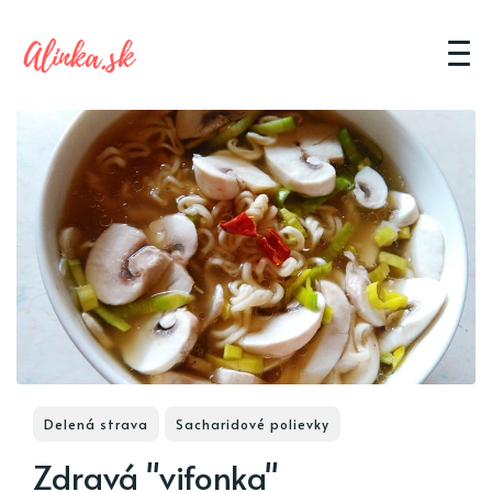
Delená strava
Sacharidové polievky
Zdravá "vifonka"