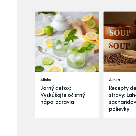
Alinka
Alinka
Jarný detox:
Recepty de
Vyskúšajte očistný
stravy: La
nápoj zdravia
sacharido
polievky