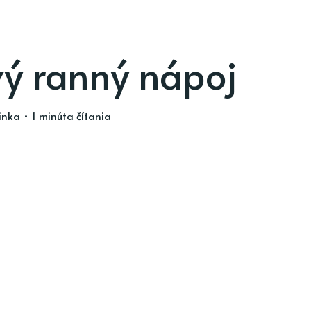
ý ranný nápoj
inka
• 1 minúta čítania