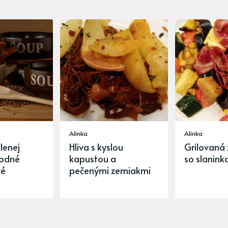
Alinka
Alinka
lenej
Hliva s kyslou
Grilovaná 
hodné
kapustou a
so slanink
vé
pečenými zemiakmi