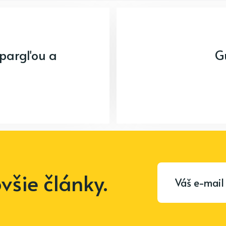
špargľou a
G
šie články.