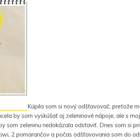
Kúpila som si nový odšťavovač, pretože 
hcela by som vyskúšať aj zeleninové nápoje, ale s mo
 som zeleninu nedokázala odsťaviť. Dnes som si pri
 kiwi, 2 pomarančov a počas odšťavovania som do o