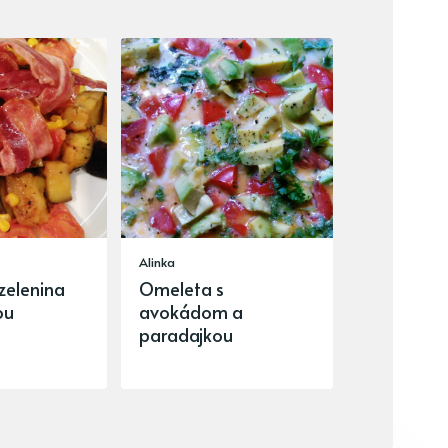
Alinka
zelenina
Omeleta s
ou
avokádom a
paradajkou