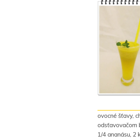
ovocné šťavy, c
odsťavovačom by
1/4 ananásu, 2