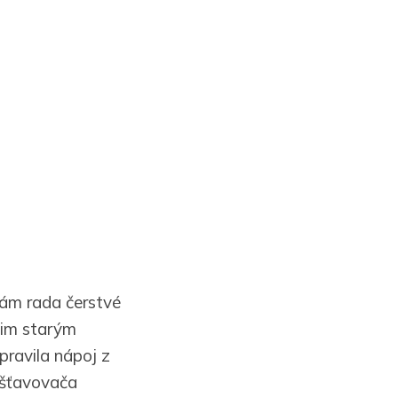
mám rada čerstvé
jim starým
pravila nápoj z
dšťavovača