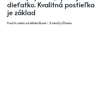
dieťatko. Kvalitná postieľka
je základ
pred 4 rokmi
od
Alinka Book
• 3 minúty čítania