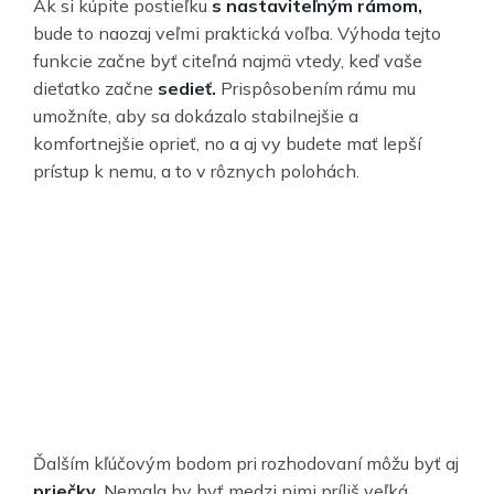
Ak si kúpite postieľku
s nastaviteľným rámom,
bude to naozaj veľmi praktická voľba. Výhoda tejto
funkcie začne byť citeľná najmä vtedy, keď vaše
dieťatko začne
sedieť.
Prispôsobením rámu mu
umožníte, aby sa dokázalo stabilnejšie a
komfortnejšie oprieť, no a aj vy budete mať lepší
prístup k nemu, a to v rôznych polohách.
Ďalším kľúčovým bodom pri rozhodovaní môžu byť aj
priečky.
Nemala by byť medzi nimi príliš veľká