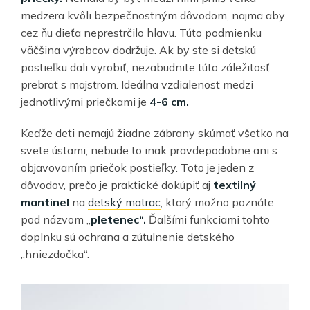
medzera kvôli bezpečnostným dôvodom, najmä aby
cez ňu dieťa neprestrčilo hlavu. Túto podmienku
väčšina výrobcov dodržuje. Ak by ste si detskú
postieľku dali vyrobiť, nezabudnite túto záležitosť
prebrať s majstrom. Ideálna vzdialenosť medzi
jednotlivými priečkami je
4-6 cm.
Keďže deti nemajú žiadne zábrany skúmať všetko na
svete ústami, nebude to inak pravdepodobne ani s
objavovaním priečok postieľky. Toto je jeden z
dôvodov, prečo je praktické dokúpiť aj
textilný
mantinel
na
detský matrac
, ktorý možno poznáte
pod názvom „
pletenec“.
Ďalšími funkciami tohto
doplnku sú ochrana a zútulnenie detského
„hniezdočka“.