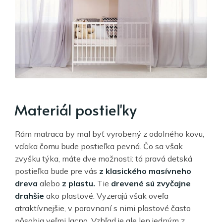
Materiál postieľky
Rám matraca by mal byť vyrobený z odolného kovu,
vďaka čomu bude postieľka pevná. Čo sa však
zvyšku týka, máte dve možnosti: tá pravá detská
postieľka bude pre vás
z klasického masívneho
dreva
alebo
z plastu.
Tie
drevené sú zvyčajne
drahšie
ako plastové. Vyzerajú však oveľa
atraktívnejšie, v porovnaní s nimi plastové často
pôsobia veľmi lacno. Vzhľad je ale len jedným z