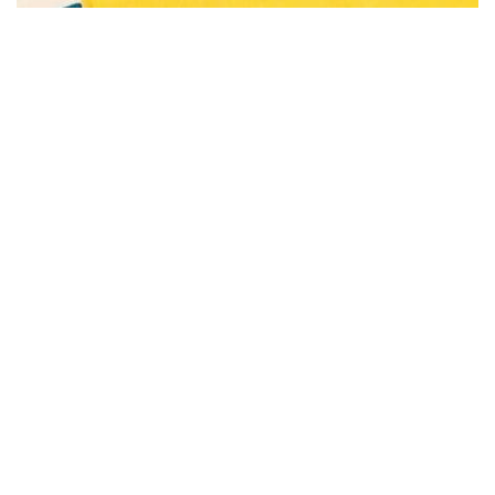
Subscribe to be notified of new content and
support Alinka.sk - Život a krása šikovnej
ženy, help keep this site independent.