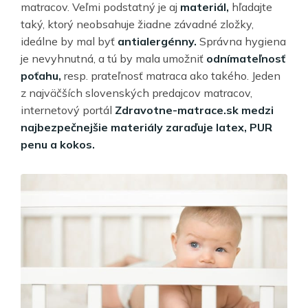
matracov. Veľmi podstatný je aj
materiál,
hľadajte
taký, ktorý neobsahuje žiadne závadné zložky,
ideálne by mal byť
antialergénny.
Správna hygiena
je nevyhnutná, a tú by mala umožniť
odnímateľnosť
poťahu,
resp. prateľnosť matraca ako takého. Jeden
z najväčších slovenských predajcov matracov,
internetový portál
Zdravotne-matrace.sk medzi
najbezpečnejšie materiály zaraďuje latex, PUR
penu a kokos.