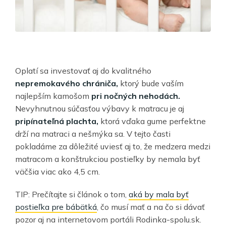
Oplatí sa investovať aj do kvalitného
nepremokavého chrániča,
ktorý bude vaším
najlepším kamošom
pri nočných nehodách.
Nevyhnutnou súčasťou výbavy k matracu je aj
pripínateľná plachta,
ktorá vďaka gume perfektne
drží na matraci a nešmýka sa. V tejto časti
pokladáme za dôležité uviesť aj to, že medzera medzi
matracom a konštrukciou postieľky by nemala byť
väčšia viac ako 4,5 cm.
TIP: Prečítajte si článok o tom,
aká by mala byť
postieľka pre bábätká
, čo musí mať a na čo si dávať
pozor aj na internetovom portáli Rodinka-spolu.sk.