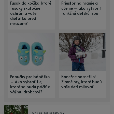
Fusak do kočíka: ktoré
Priestor na hranie a
fusaky skutočne
učenie – ako vytvoriť
ochránia vaše
funkčnú detskú izbu
dieťatko pred
mrazom?
Papučky pre bábätko
Konečne nasnežilo!
– Ako vybrať tie,
Zimné hry, ktoré budú
ktoré sa budú páčiť aj
vaše deti milovať
vášmu drobcovi?
ĎALŠÍ PRÍSPEVOK