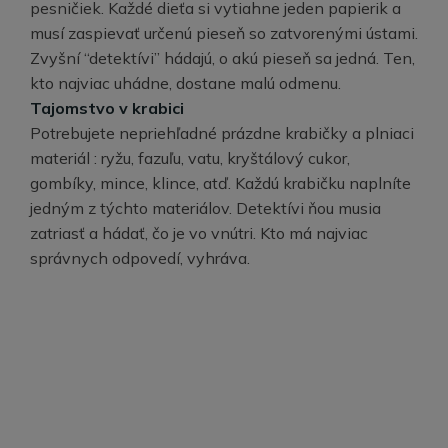
pesničiek. Každé dieťa si vytiahne jeden papierik a
musí zaspievať určenú pieseň so zatvorenými ústami.
Zvyšní “detektívi” hádajú, o akú pieseň sa jedná. Ten,
kto najviac uhádne, dostane malú odmenu.
Tajomstvo v krabici
Potrebujete nepriehľadné prázdne krabičky a plniaci
materiál : ryžu, fazuľu, vatu, kryštálový cukor,
gombíky, mince, klince, atď. Každú krabičku naplníte
jedným z týchto materiálov. Detektívi ňou musia
zatriasť a hádať, čo je vo vnútri. Kto má najviac
správnych odpovedí, vyhráva.