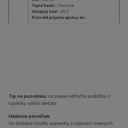
Tajné heslo :
Sherlock
Vstupný kód :
00-7
Potvrdiť prijatie správy do :
Tip na pozvánku:
na papier odtlačte podrážku z
topánky vášho dieťaťa
Hádanie pesničiek
Do klobúka vhoďte papieriky s názvami známych