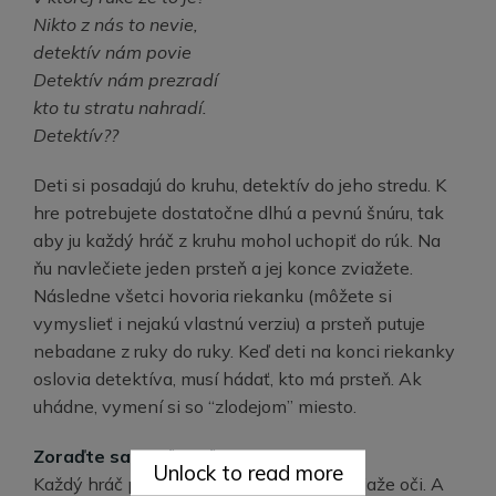
Nikto z nás to nevie,
detektív nám povie
Detektív nám prezradí
kto tu stratu nahradí.
Detektív??
Deti si posadajú do kruhu, detektív do jeho stredu. K
hre potrebujete dostatočne dlhú a pevnú šnúru, tak
aby ju každý hráč z kruhu mohol uchopiť do rúk. Na
ňu navlečiete jeden prsteň a jej konce zviažete.
Následne všetci hovoria riekanku (môžete si
vymyslieť i nejakú vlastnú verziu) a prsteň putuje
nebadane z ruky do ruky. Keď deti na konci riekanky
oslovia detektíva, musí hádať, kto má prsteň. Ak
uhádne, vymení si so “zlodejom” miesto.
Zoraďte sa podľa veľkosti
Unlock to read more
Každý hráč potrebuje šatku, ktorou si zaviaže oči. A