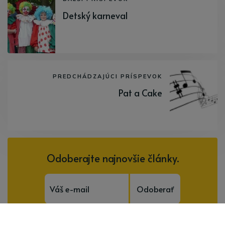
Detský karneval
PREDCHÁDZAJÚCI PRÍSPEVOK
Pat a Cake
Odoberajte najnovšie články.
Odoberať