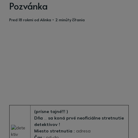
Pozvánka
pred 18 rokmi
od
Alinka
• 2 minúty čítania
(prísne tajné!!! )
Dňa
…
sa koná prvé neoficiálne stretnutie
detektívov !
Miesto stretnutia :
adresa
Čas :
od-do