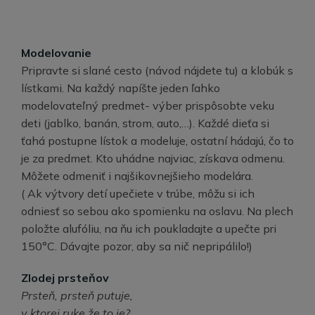
Modelovanie
Pripravte si slané cesto (návod nájdete tu) a klobúk s
lístkami. Na každý napíšte jeden ľahko
modelovateľný predmet- výber prispôsobte veku
deti (jablko, banán, strom, auto,…). Každé dieťa si
ťahá postupne lístok a modeluje, ostatní hádajú, čo to
je za predmet. Kto uhádne najviac, získava odmenu.
Môžete odmeniť i najšikovnejšieho modelára.
( Ak výtvory detí upečiete v trúbe, môžu si ich
odniesť so sebou ako spomienku na oslavu. Na plech
položte alufóliu, na ňu ich poukladajte a upečte pri
150°C. Dávajte pozor, aby sa nič nepripálilo!)
Zlodej prsteňov
Prsteň, prsteň putuje,
v ktorej ruke že to je?