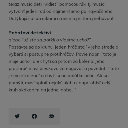
teraz musia deti “vidieť” pomocou rúk, tj. musia
vytvoriť jeden rad od najmenšieho po najväčšieho.
Dotýkajú sa iba rukami a nesmú pri tom prehovoriť.
Pohotoví detektívi
alebo “už ste sa potkli o vlastné ucho?”
Postavte sa do kruhu. Jeden hráč stojí v jeho strede a
vyberá si postupne protihráčov. Povie napr. :”toto je
moje ucho”, ale chytí sa pritom za koleno. Jeho
protihráč musí bleskovo zareagovať a povedať :” toto
je moje koleno” a chytí si na oplátku ucho. Ak sa
pomýli, musí splniť nejakú úlohu ( napr. obísť celý
kruh skákaním na jednej nohe,…)