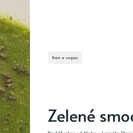
Raw a vegan
Zelené smoo
pred 12 rokmi
od
Alinka
• 1 minúta čítan