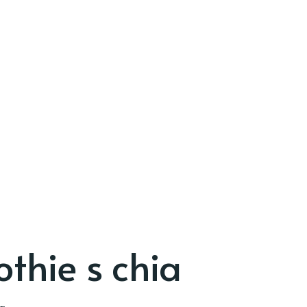
thie s chia
ia