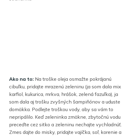
Ako na to:
Na troške oleja osmažte pokrájanú
cibuľku, pridajte mrazenú zeleninu (ja som dala mix
karfiol, kukurica, mrkva, hrášok, zelená fazuľka), ja
som dala aj trošku zvyšných šampiňónov a uduste
domäkka. Podlejte troškou vody, aby sa vám to
nepripálilo. Keď zeleninka zmäkne, zbytočnú vodu
preceďte cez sitko a zeleninu nechajte vychladnúť.
Zmes dajte do misky, pridajte vajíčka, soľ, korenie a