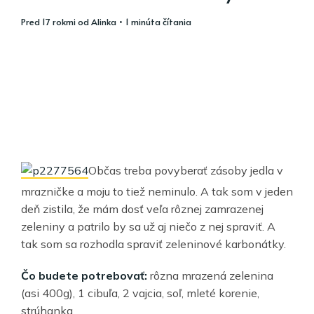
pred 17 rokmi
od
Alinka
• 1 minúta čítania
Občas treba povyberať zásoby jedla v
mrazničke a moju to tiež neminulo. A tak som v jeden
deň zistila, že mám dosť veľa rôznej zamrazenej
zeleniny a patrilo by sa už aj niečo z nej spraviť. A
tak som sa rozhodla spraviť zeleninové karbonátky.
Čo budete potrebovať:
rôzna mrazená zelenina
(asi 400g), 1 cibuľa, 2 vajcia, soľ, mleté korenie,
strúhanka