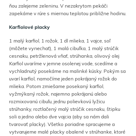
ňou zalejeme zeleninu. V nezakrytom pekáči
zapekáme v rúre s miernou teplotou približne hodinu.
Karfiolové placky
1 malý karfiol, 1 rožok, 1 dl mlieka, 1 vajce, soľ
(môžete vynechať), 1 malá cibuľka, 1 malý strúčik
cesnaku, petržlenová vňať, strúhanka, olivový olej
Karfiol uvaríme v jemne osolenej vode, scedíme a
vychladnutý posekáme na malinké kúsky. Pokým sa
uvarí karfiol, namočíme jeden pokrájaný rožok do
mlieka. Potom zmiešame posekaný karfiol,
vyžmýkaný rožok, najemno pokrájanú alebo
rozmixovanú cibuľu, jednu polievkovú lyžicu
strúhanky, roztlačený malý strúčik cesnaku, štipku
soli a jedno alebo dve vajcia (aby sa nám dali
tvarovať placky). Všetko poriadne spracujeme a
vytvarujeme malé placky obalené v strúhanke, ktoré