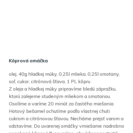
Kôprová omáčka
olej, 40g hladkej múky, 0,25l mlieka, 0,25l smotany,
soľ, cukor, citrónová šťava, 1 PL kôpru
Z oleja a hladkej múky pripravíme bledú zápražku,
ktorú zalejeme studeným mliekom a smotanou.
Osolíme a varíme 20 minút za častého miešania.
Hotový bešamel ochutíme podľa vlastnej chuti
cukrom a citrónovou šťavou. Necháme prejsť varom a
odstavíme. Do uvarenej omáčky vmiešame nadrobno