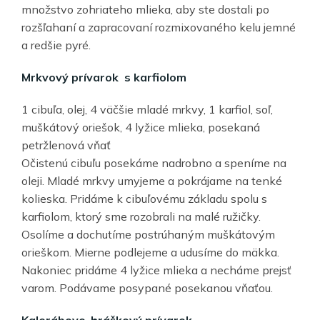
množstvo zohriateho mlieka, aby ste dostali po
rozšľahaní a zapracovaní rozmixovaného kelu jemné
a redšie pyré.
Mrkvový prívarok s karfiolom
1 cibuľa, olej, 4 väčšie mladé mrkvy, 1 karfiol, soľ,
muškátový oriešok, 4 lyžice mlieka, posekaná
petržlenová vňať
Očistenú cibuľu posekáme nadrobno a speníme na
oleji. Mladé mrkvy umyjeme a pokrájame na tenké
kolieska. Pridáme k cibuľovému základu spolu s
karfiolom, ktorý sme rozobrali na malé ružičky.
Osolíme a dochutíme postrúhaným muškátovým
orieškom. Mierne podlejeme a udusíme do mäkka.
Nakoniec pridáme 4 lyžice mlieka a necháme prejsť
varom. Podávame posypané posekanou vňaťou.