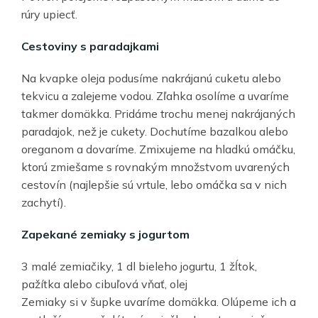
rúry upiecť.
Cestoviny s paradajkami
Na kvapke oleja podusíme nakrájanú cuketu alebo
tekvicu a zalejeme vodou. Zľahka osolíme a uvaríme
takmer domäkka. Pridáme trochu menej nakrájaných
paradajok, než je cukety. Dochutíme bazalkou alebo
oreganom a dovaríme. Zmixujeme na hladkú omáčku,
ktorú zmiešame s rovnakým množstvom uvarených
cestovín (najlepšie sú vrtule, lebo omáčka sa v nich
zachytí).
Zapekané zemiaky s jogurtom
3 malé zemiačiky, 1 dl bieleho jogurtu, 1 žĺtok,
pažítka alebo cibuľová vňať, olej
Zemiaky si v šupke uvaríme domäkka. Olúpeme ich a