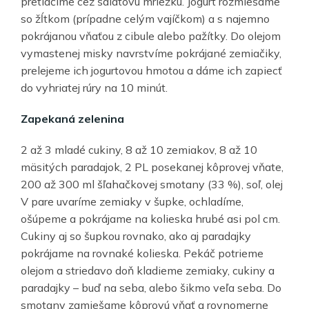
pretlačíme cez šalátovú mriežku. Jogurt rozmiešame
so žĺtkom (prípadne celým vajíčkom) a s najemno
pokrájanou vňaťou z cibule alebo pažítky. Do olejom
vymastenej misky navrstvíme pokrájané zemiačiky,
prelejeme ich jogurtovou hmotou a dáme ich zapiecť
do vyhriatej rúry na 10 minút.
Zapekaná zelenina
2 až 3 mladé cukiny, 8 až 10 zemiakov, 8 až 10
mäsitých paradajok, 2 PL posekanej kôprovej vňate,
200 až 300 ml šľahačkovej smotany (33 %), soľ, olej
V pare uvaríme zemiaky v šupke, ochladíme,
ošúpeme a pokrájame na kolieska hrubé asi pol cm.
Cukiny aj so šupkou rovnako, ako aj paradajky
pokrájame na rovnaké kolieska. Pekáč potrieme
olejom a striedavo doň kladieme zemiaky, cukiny a
paradajky – buď na seba, alebo šikmo veľa seba. Do
smotany zamiešame kôprovú vňať a rovnomerne