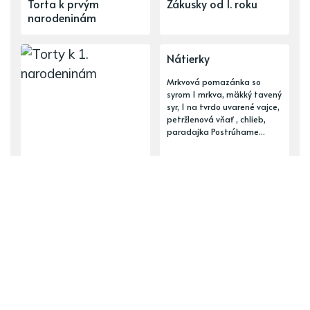
Torta k prvým
Zákusky od 1. roku
narodeninám
Nátierky
Mrkvová pomazánka so
syrom 1 mrkva, mäkký tavený
syr, 1 na tvrdo uvarené vajce,
petržlenová vňať , chlieb,
paradajka Postrúhame...
Torty k 1. narodeninám
ĎALŠÍ PRÍSPEVOK
Zeleninovo-syrové pokrmy