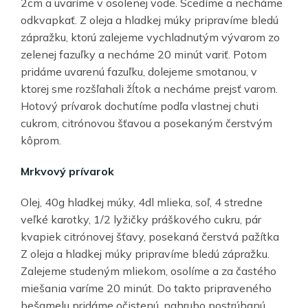
2cm a uvaríme v osolenej vode. Scedíme a necháme
odkvapkať. Z oleja a hladkej múky pripravíme bledú
zápražku, ktorú zalejeme vychladnutým vývarom zo
zelenej fazuľky a necháme 20 minút variť. Potom
pridáme uvarenú fazuľku, dolejeme smotanou, v
ktorej sme rozšľahali žĺtok a necháme prejsť varom.
Hotový prívarok dochutíme podľa vlastnej chuti
cukrom, citrónovou šťavou a posekaným čerstvým
kôprom.
Mrkvový prívarok
Olej, 40g hladkej múky, 4dl mlieka, soľ, 4 stredne
veľké karotky, 1/2 lyžičky práškového cukru, pár
kvapiek citrónovej šťavy, posekaná čerstvá pažítka
Z oleja a hladkej múky pripravíme bledú zápražku.
Zalejeme studeným mliekom, osolíme a za častého
miešania varíme 20 minút. Do takto pripraveného
bešamelu pridáme očistenú, nahrubo postrúhanú