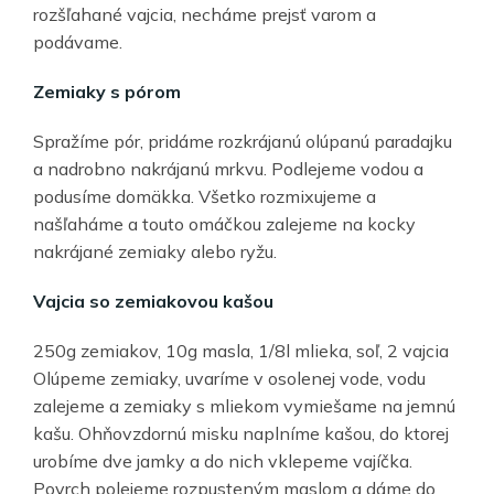
rozšľahané vajcia, necháme prejsť varom a
podávame.
Zemiaky s pórom
Spražíme pór, pridáme rozkrájanú olúpanú paradajku
a nadrobno nakrájanú mrkvu. Podlejeme vodou a
podusíme domäkka. Všetko rozmixujeme a
našľaháme a touto omáčkou zalejeme na kocky
nakrájané zemiaky alebo ryžu.
Vajcia so zemiakovou kašou
250g zemiakov, 10g masla, 1/8l mlieka, soľ, 2 vajcia
Olúpeme zemiaky, uvaríme v osolenej vode, vodu
zalejeme a zemiaky s mliekom vymiešame na jemnú
kašu. Ohňovzdornú misku naplníme kašou, do ktorej
urobíme dve jamky a do nich vklepeme vajíčka.
Povrch polejeme rozpusteným maslom a dáme do