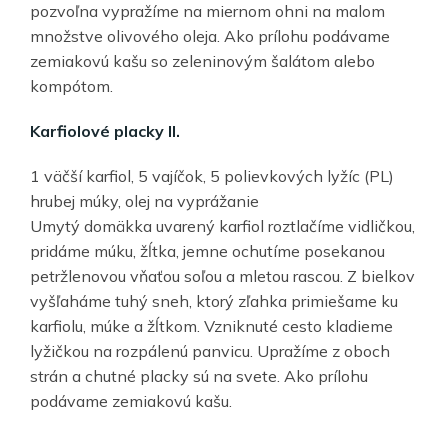
pozvoľna vypražíme na miernom ohni na malom
množstve olivového oleja. Ako prílohu podávame
zemiakovú kašu so zeleninovým šalátom alebo
kompótom.
Karfiolové placky II.
1 väčší karfiol, 5 vajíčok, 5 polievkových lyžíc (PL)
hrubej múky, olej na vyprážanie
Umytý domäkka uvarený karfiol roztlačíme vidličkou,
pridáme múku, žĺtka, jemne ochutíme posekanou
petržlenovou vňaťou soľou a mletou rascou. Z bielkov
vyšľaháme tuhý sneh, ktorý zľahka primiešame ku
karfiolu, múke a žĺtkom. Vzniknuté cesto kladieme
lyžičkou na rozpálenú panvicu. Upražíme z oboch
strán a chutné placky sú na svete. Ako prílohu
podávame zemiakovú kašu.