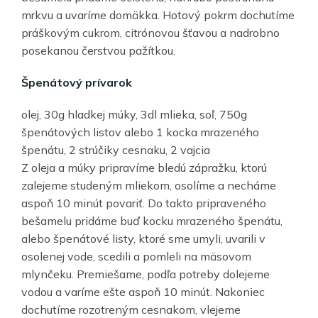
mrkvu a uvaríme domäkka. Hotový pokrm dochutíme
práškovým cukrom, citrónovou šťavou a nadrobno
posekanou čerstvou pažítkou.
Špenátový prívarok
olej, 30g hladkej múky, 3dl mlieka, soľ, 750g
špenátových listov alebo 1 kocka mrazeného
špenátu, 2 strúčiky cesnaku, 2 vajcia
Z oleja a múky pripravíme bledú zápražku, ktorú
zalejeme studeným mliekom, osolíme a necháme
aspoň 10 minút povariť. Do takto pripraveného
bešamelu pridáme buď kocku mrazeného špenátu,
alebo špenátové listy, ktoré sme umyli, uvarili v
osolenej vode, scedili a pomleli na mäsovom
mlynčeku. Premiešame, podľa potreby dolejeme
vodou a varíme ešte aspoň 10 minút. Nakoniec
dochutíme rozotreným cesnakom, vlejeme