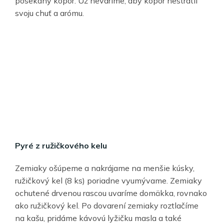
posekaný kôpor. Už nevaríme, aby kôpor nestratil
svoju chuť a arómu.
Pyré z ružičkového kelu
Zemiaky ošúpeme a nakrájame na menšie kúsky,
ružičkový kel (8 ks) poriadne vyumývame. Zemiaky
ochutené drvenou rascou uvaríme domäkka, rovnako
ako ružičkový kel. Po dovarení zemiaky roztlačíme
na kašu, pridáme kávovú lyžičku masla a také