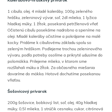
Kalerábovo-hráškový prívarok
1 cibuľa, olej, 4 mladé kaleráby, 100g zeleného
hrášku, zeleninový vývar, soľ, 2dl mlieka, 1 lyžica
hladkej múky, 1 žĺtok, posekaná petržlenová vňať
Očistenú cibuľu posekáme nadrobno a speníme na
oleji. Mladé kaleráby očistíme a pokrájame na malé
kocky. Pridáme k cibuľovému základu spolu so
zeleným hráškom. Podlejeme trochou zeleninového
vývaru, podľa potreby osolíme a prikryté udusíme do
polomäkka. Prilejeme mlieko, v ktorom sme
rozšľahali múku a žĺtok. Za občasného miešania
dovaríme do mäkka. Hotové dochutíme posekanou
vňaťou.
Šošovicový prívarok
200g šošovice, bobkový list, soľ, olej, 40g hladkej
múky, 0,5l mlieka, 1 strúčik cesnaku, cukor, citrónová