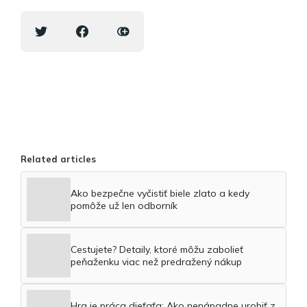
Related articles
Ako bezpečne vyčistiť biele zlato a kedy
pomôže už len odborník
Cestujete? Detaily, ktoré môžu zabolieť
peňaženku viac než predražený nákup
Hra je práca dieťaťa: Ako nenápadne urobiť z