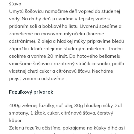
šťava
Umytú šošovicu namočíme deň vopred do studenej
vody. Na druhý deň ju uvaríme v tej istej vode s
pridaním soli a bobkového listu. Uvarenú scedíme a
zomelieme na mäsovom mlynčeku (korenie
odstránime). Z oleja a hladkej múky pripravíme bledú
zápražku, ktorú zalejeme studeným mliekom. Trochu
osolíme a varíme 20 minút. Do hotového bešamelu
vmiešame šošovicu, rozotrený strúčik cesnaku, podľa
vlastnej chuti cukor a citrónovú šťavu. Necháme
prejsť varom a odstavíme.
Fazuľkový prívarok
400g zelenej fazuľky, soľ, olej, 30g hladkej múky, 2dl
smotany, 1 žĺtok, cukor, citrónová šťava, čerstvý
kôpor
Zelenú fazuľku očistíme, pokrájame na kúsky dlhé asi