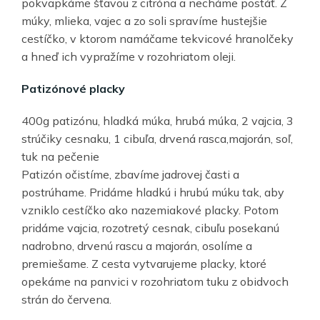
pokvapkáme šťavou z citróna a necháme postáť. Z
múky, mlieka, vajec a zo soli spravíme hustejšie
cestíčko, v ktorom namáčame tekvicové hranolčeky
a hneď ich vypražíme v rozohriatom oleji.
Patizónové placky
400g patizónu, hladká múka, hrubá múka, 2 vajcia, 3
strúčiky cesnaku, 1 cibuľa, drvená rasca,majorán, soľ,
tuk na pečenie
Patizón očistíme, zbavíme jadrovej časti a
postrúhame. Pridáme hladkú i hrubú múku tak, aby
vzniklo cestíčko ako nazemiakové placky. Potom
pridáme vajcia, rozotretý cesnak, cibuľu posekanú
nadrobno, drvenú rascu a majorán, osolíme a
premiešame. Z cesta vytvarujeme placky, ktoré
opekáme na panvici v rozohriatom tuku z obidvoch
strán do červena.