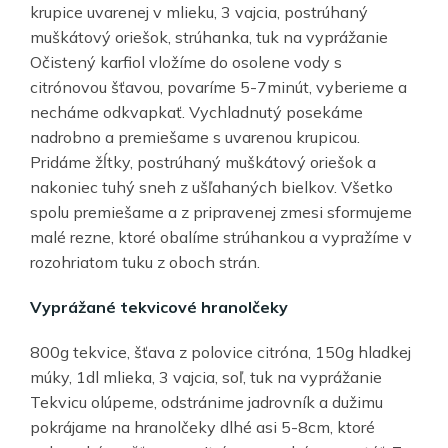
krupice uvarenej v mlieku, 3 vajcia, postrúhaný
muškátový oriešok, strúhanka, tuk na vyprážanie
Očistený karfiol vložíme do osolene vody s
citrónovou šťavou, povaríme 5-7minút, vyberieme a
necháme odkvapkať. Vychladnutý posekáme
nadrobno a premiešame s uvarenou krupicou.
Pridáme žĺtky, postrúhaný muškátový oriešok a
nakoniec tuhý sneh z ušľahaných bielkov. Všetko
spolu premiešame a z pripravenej zmesi sformujeme
malé rezne, ktoré obalíme strúhankou a vypražíme v
rozohriatom tuku z oboch strán.
Vyprážané tekvicové hranolčeky
800g tekvice, šťava z polovice citróna, 150g hladkej
múky, 1dl mlieka, 3 vajcia, soľ, tuk na vyprážanie
Tekvicu olúpeme, odstránime jadrovník a dužimu
pokrájame na hranolčeky dlhé asi 5-8cm, ktoré