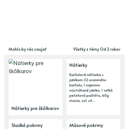
Mohlo by vás zaujať
Všetky z témy Od 2 rokov
Nátierky
Karfiolová nátierka s
jablkom 1/2 uvareného
karfiolu, 1 najemno
nastrúhané jablko, 1 veľká
pečeňová paštéta, 60g
masla, soľ, cit...
Nátierky pre škôlkarov
Sladké pokrmy
Mäsové pokrmy