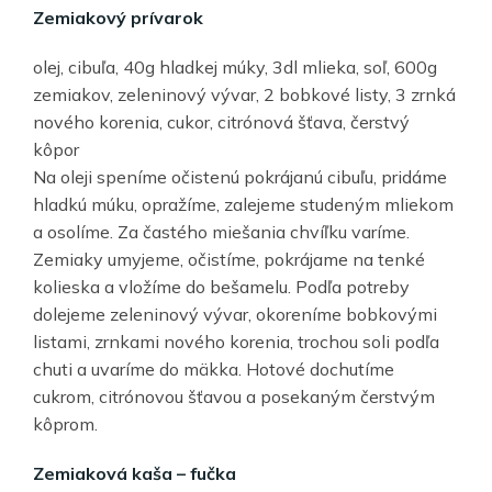
Zemiakový prívarok
olej, cibuľa, 40g hladkej múky, 3dl mlieka, soľ, 600g
zemiakov, zeleninový vývar, 2 bobkové listy, 3 zrnká
nového korenia, cukor, citrónová šťava, čerstvý
kôpor
Na oleji speníme očistenú pokrájanú cibuľu, pridáme
hladkú múku, opražíme, zalejeme studeným mliekom
a osolíme. Za častého miešania chvíľku varíme.
Zemiaky umyjeme, očistíme, pokrájame na tenké
kolieska a vložíme do bešamelu. Podľa potreby
dolejeme zeleninový vývar, okoreníme bobkovými
listami, zrnkami nového korenia, trochou soli podľa
chuti a uvaríme do mäkka. Hotové dochutíme
cukrom, citrónovou šťavou a posekaným čerstvým
kôprom.
Zemiaková kaša – fučka