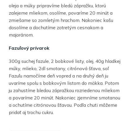
oleja a múky pripravíme bledú zápražku, ktorú
zalejeme mliekom, osolíme, povaríme 20 minút a
zmiešame so zomletým hrachom. Nakoniec kašu
dosolíme a dochutíme zotretým cesnakom a
majoránom.
Fazuľový prívarok
300g suchej fazule, 2 bobkové listy, olej, 40g hladkej
múky, mlieko, 2dl smotany, citrónová šťava, soľ
Fazuľu namočíme deň vopred a na druhý deň ju
uvaríme spolu s bobkovým listom do mäkka. Potom
ju zahustíme bledou zápražkou rozriedenou mliekom
a povaríme 20 minút. Nakoniec zjemníme smotanou
a ochutíme citrónovou šťavou. Podľa chuti môžeme
pridať aj trochu cukru.