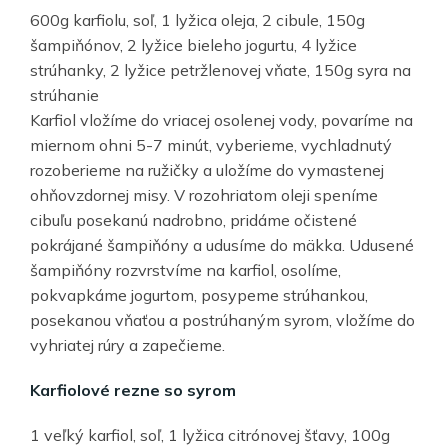
600g karfiolu, soľ, 1 lyžica oleja, 2 cibule, 150g
šampiňónov, 2 lyžice bieleho jogurtu, 4 lyžice
strúhanky, 2 lyžice petržlenovej vňate, 150g syra na
strúhanie
Karfiol vložíme do vriacej osolenej vody, povaríme na
miernom ohni 5-7 minút, vyberieme, vychladnutý
rozoberieme na ružičky a uložíme do vymastenej
ohňovzdornej misy. V rozohriatom oleji speníme
cibuľu posekanú nadrobno, pridáme očistené
pokrájané šampiňóny a udusíme do mäkka. Udusené
šampiňóny rozvrstvíme na karfiol, osolíme,
pokvapkáme jogurtom, posypeme strúhankou,
posekanou vňaťou a postrúhaným syrom, vložíme do
vyhriatej rúry a zapečieme.
Karfiolové rezne so syrom
1 veľký karfiol, soľ, 1 lyžica citrónovej šťavy, 100g