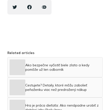
Related articles
Ako bezpečne vyčistiť biele zlato a kedy
pomôže už len odborník
Cestujete? Detaily, ktoré môžu zabolieť
peňaženku viac než predražený nákup
Hra je práca dieťaťa: Ako nenápadne urobiť z
detskej izby školu hrou