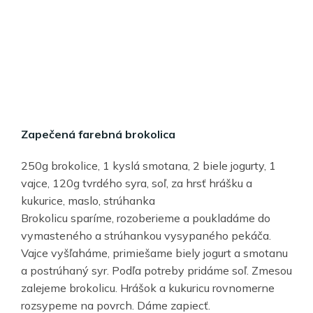
Zapečená farebná brokolica
250g brokolice, 1 kyslá smotana, 2 biele jogurty, 1
vajce, 120g tvrdého syra, soľ, za hrsť hrášku a
kukurice, maslo, strúhanka
Brokolicu sparíme, rozoberieme a poukladáme do
vymasteného a strúhankou vysypaného pekáča.
Vajce vyšľaháme, primiešame biely jogurt a smotanu
a postrúhaný syr. Podľa potreby pridáme soľ. Zmesou
zalejeme brokolicu. Hrášok a kukuricu rovnomerne
rozsypeme na povrch. Dáme zapiecť.