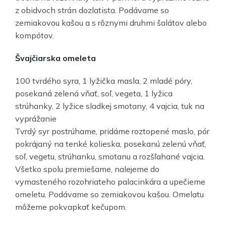
z obidvoch strán dozlatista. Podávame so
zemiakovou kašou a s rôznymi druhmi šalátov alebo
kompótov.
Švajčiarska omeleta
100 tvrdého syra, 1 lyžička masla, 2 mladé póry,
posekaná zelená vňať, soľ, vegeta, 1 lyžica
strúhanky, 2 lyžice sladkej smotany, 4 vajcia, tuk na
vyprážanie
Tvrdý syr postrúhame, pridáme roztopené maslo, pór
pokrájaný na tenké kolieska, posekanú zelenú vňať,
soľ, vegetu, strúhanku, smotanu a rozšľahané vajcia.
Všetko spolu premiešame, nalejeme do
vymasteného rozohriateho palacinkára a upečieme
omeletu. Podávame so zemiakovou kašou. Omelatu
môžeme pokvapkať kečupom.