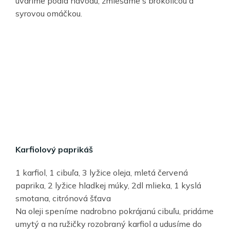
uvaríme podľa návodu, zmiešame s brokolicou a
syrovou omáčkou.
Karfiolový paprikáš
1 karfiol, 1 cibuľa, 3 lyžice oleja, mletá červená
paprika, 2 lyžice hladkej múky, 2dl mlieka, 1 kyslá
smotana, citrónová šťava
Na oleji speníme nadrobno pokrájanú cibuľu, pridáme
umytý a na ružičky rozobraný karfiol a udusíme do