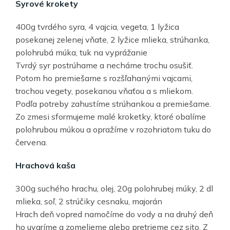
Syrové krokety
400g tvrdého syra, 4 vajcia, vegeta, 1 lyžica
posekanej zelenej vňate, 2 lyžice mlieka, strúhanka,
polohrubá múka, tuk na vyprážanie
Tvrdý syr postrúhame a necháme trochu osušiť.
Potom ho premiešame s rozšľahanými vajcami,
trochou vegety, posekanou vňaťou a s mliekom.
Podľa potreby zahustíme strúhankou a premiešame.
Zo zmesi sformujeme malé kroketky, ktoré obalíme
polohrubou múkou a opražíme v rozohriatom tuku do
červena.
Hrachová kaša
300g suchého hrachu, olej, 20g polohrubej múky, 2 dl
mlieka, soľ, 2 strúčiky cesnaku, majorán
Hrach deň vopred namočíme do vody a na druhý deň
ho uvaríme a zomelieme alebo pretrieme cez sito. Z