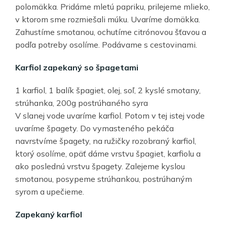
polomäkka. Pridáme mletú papriku, prilejeme mlieko,
v ktorom sme rozmiešali múku. Uvaríme domäkka.
Zahustíme smotanou, ochutíme citrónovou šťavou a
podľa potreby osolíme. Podávame s cestovinami.
Karfiol zapekaný so špagetami
1 karfiol, 1 balík špagiet, olej, soľ, 2 kyslé smotany,
strúhanka, 200g postrúhaného syra
V slanej vode uvaríme karfiol. Potom v tej istej vode
uvaríme špagety. Do vymasteného pekáča
navrstvíme špagety, na ružičky rozobraný karfiol,
ktorý osolíme, opäť dáme vrstvu špagiet, karfiolu a
ako poslednú vrstvu špagety. Zalejeme kyslou
smotanou, posypeme strúhankou, postrúhaným
syrom a upečieme.
Zapekaný karfiol