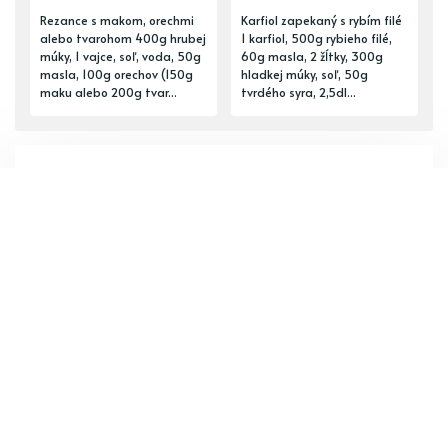
Rezance s makom, orechmi
Karfiol zapekaný s rybím filé
alebo tvarohom 400g hrubej
1 karfiol, 500g rybieho filé,
múky, 1 vajce, soľ, voda, 50g
60g masla, 2 žĺtky, 300g
masla, 100g orechov (150g
hladkej múky, soľ, 50g
maku alebo 200g tvar...
tvrdého syra, 2,5dl...
ĎALŠÍ PRÍSPEVOK
Zeleninovo-šunkové pokrmy
PREDCHÁDZAJÚCI PRÍSPEVOK
Polievky