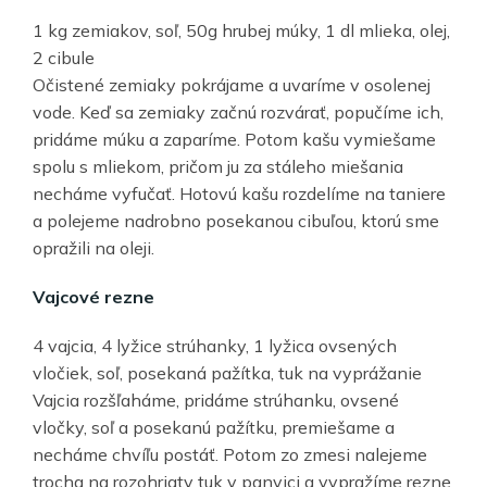
1 kg zemiakov, soľ, 50g hrubej múky, 1 dl mlieka, olej,
2 cibule
Očistené zemiaky pokrájame a uvaríme v osolenej
vode. Keď sa zemiaky začnú rozvárať, popučíme ich,
pridáme múku a zaparíme. Potom kašu vymiešame
spolu s mliekom, pričom ju za stáleho miešania
necháme vyfučať. Hotovú kašu rozdelíme na taniere
a polejeme nadrobno posekanou cibuľou, ktorú sme
opražili na oleji.
Vajcové rezne
4 vajcia, 4 lyžice strúhanky, 1 lyžica ovsených
vločiek, soľ, posekaná pažítka, tuk na vyprážanie
Vajcia rozšľaháme, pridáme strúhanku, ovsené
vločky, soľ a posekanú pažítku, premiešame a
necháme chvíľu postáť. Potom zo zmesi nalejeme
trocha na rozohriaty tuk v panvici a vypražíme rezne