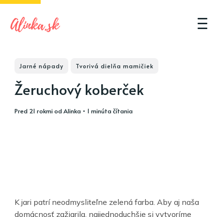
Jarné nápady
Tvorivá dielňa mamičiek
Žeruchový koberček
pred 21 rokmi
od
Alinka
• 1 minúta čítania
K jari patrí neodmysliteľne zelená farba. Aby aj naša
domácnosť zažiarila, najjednoduchšie si vytvoríme