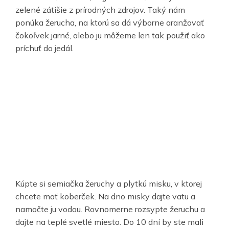
zelené zátišie z prírodných zdrojov. Taký nám
ponúka žerucha, na ktorú sa dá výborne aranžovať
čokoľvek jarné, alebo ju môžeme len tak použiť ako
príchuť do jedál.
Kúpte si semiačka žeruchy a plytkú misku, v ktorej
chcete mať koberček. Na dno misky dajte vatu a
namočte ju vodou. Rovnomerne rozsypte žeruchu a
dajte na teplé svetlé miesto. Do 10 dní by ste mali