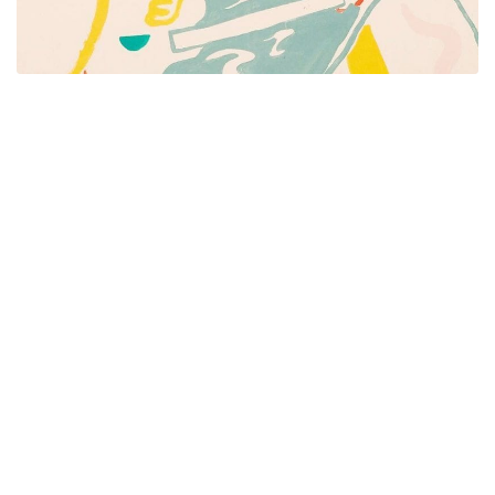
Píšeme pre mamičky aj oteckov. Kreatívne nápady
pre čas s deťmi. Články o rodine, básničky a pesničky
pre deti. Slovenské zvyky a sviatky a recepty.