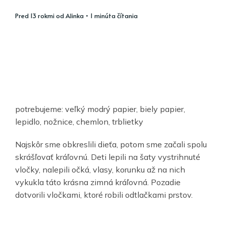
pred 13 rokmi
od
Alinka
• 1 minúta čítania
potrebujeme: veľký modrý papier, biely papier,
lepidlo, nožnice, chemlon, trblietky
Najskôr sme obkreslili dieťa, potom sme začali spolu
skrášľovať kráľovnú. Deti lepili na šaty vystrihnuté
vločky, nalepili očká, vlasy, korunku až na nich
vykukla táto krásna zimná kráľovná. Pozadie
dotvorili vločkami, ktoré robili odtlačkami prstov.