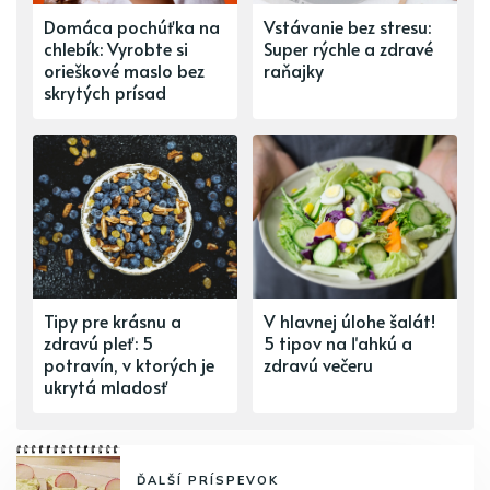
Domáca pochúťka na
Vstávanie bez stresu:
chlebík: Vyrobte si
Super rýchle a zdravé
orieškové maslo bez
raňajky
skrytých prísad
Tipy pre krásnu a
V hlavnej úlohe šalát!
zdravú pleť: 5
5 tipov na ľahkú a
potravín, v ktorých je
zdravú večeru
ukrytá mladosť
ĎALŠÍ PRÍSPEVOK