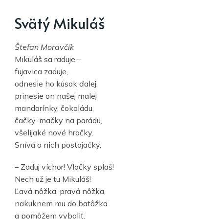
Svätý Mikuláš
Štefan Moravčík
Mikuláš sa raduje –
fujavica zaduje,
odnesie ho kúsok ďalej,
prinesie on našej malej
mandarínky, čokoládu,
čačky-mačky na parádu,
všelijaké nové hračky.
Sníva o nich postojačky.
– Zaduj víchor! Vločky splaš!
Nech už je tu Mikuláš!
Ľavá nôžka, pravá nôžka,
nakuknem mu do batôžka
a pomôžem vybaliť.