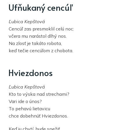
Ufňukaný cencúľ
Ľubica Kepštová
Cencúľ zas presmoklil celú noc:
včera mu narástol dlhý nos.
Na zlosť je takáto robota,
keď tečie cencúľom z chobota.
Hviezdonos
Ľubica Kepštová
Kto to výska nad strechami?
Vari ide o únos?
To pehavú lietavicu
chce dobehnúť Hviezdonos.
Keď ju chytí, bude snežiť,