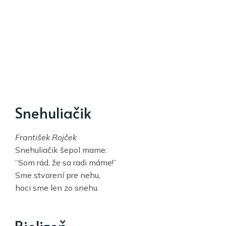
Snehuliačik
František Rojček
Snehuliačik šepol mame:
“Som rád, že sa radi máme!”
Sme stvorení pre nehu,
hoci sme len zo snehu.
Bielizeň