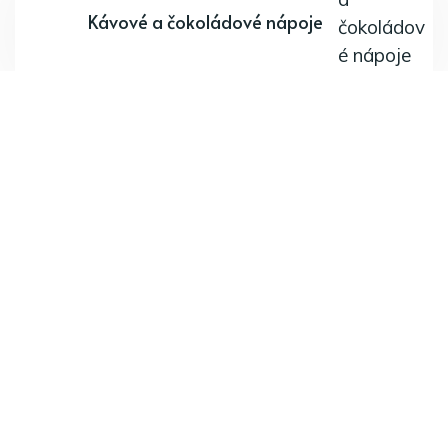
Kávové a čokoládové nápoje
Odoberajte najnovšie články.
Odoberať