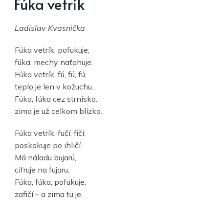
Fúka vetrík
Ladislav Kvasnička
Fúka vetrík, pofukuje,
fúka, mechy naťahuje.
Fúka vetrík, fú, fú, fú,
teplo je len v kožuchu.
Fúka, fúka cez strnisko.
zima je už celkom blízko.
Fúka vetrík, fučí, fičí,
poskakuje po ihličí.
Má náladu bujarú,
cifruje na fujaru.
Fúka, fúka, pofukuje,
zafičí – a zima tu je.