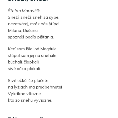
Štefan Moravčík
Sneží, sneží, sneh sa sype,
nezatváraj, mráz nás štípe!
Milana, Dušana
spoznáš podľa pišťania.
Keď som išiel od Magdule,
stúpal som jej na snehule,
búchali, čľapkali,
sivé očká plakali.
Sivé očká, čo plačete,
na lyžiach ma predbehnete!
Vykríkne víťazne,
kto zo snehu vyviazne.