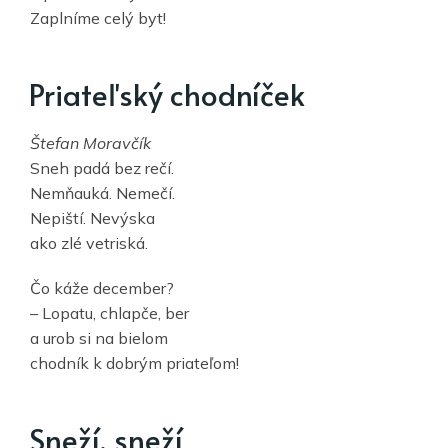
Zaplníme celý byt!
Priateľský chodníček
Štefan Moravčík
Sneh padá bez rečí.
Nemňauká. Nemečí.
Nepiští. Nevýska
ako zlé vetriská.
Čo káže december?
– Lopatu, chlapče, ber
a urob si na bielom
chodník k dobrým priateľom!
Sneží, sneží