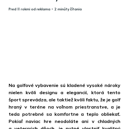
pred 11 rokmi
od
reklama
• 2 minúty čítania
Na golfové vybavenie sú kladené vysoké nároky
nielen kvôli designu a elegancií, ktorá tento
šport sprevádza, ale taktiež kvôli faktu, že je golf
hraný v teréne na voľnom priestranstve, a je
teda potrebné sa komfortne a teplo obliekať.
Pokiaľ naviac hre neodoláte ani v chladných
a veterných dňoch, je nutné vlastniť kvalitnú