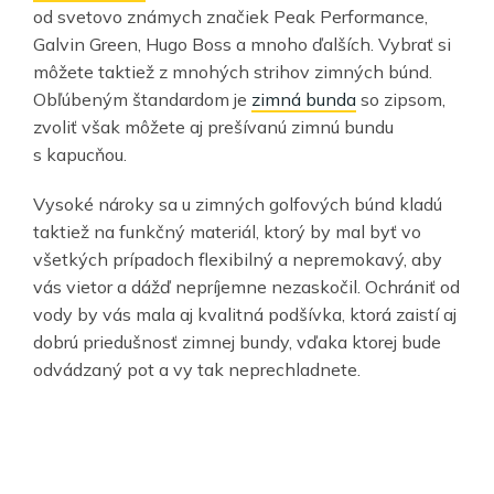
od svetovo známych značiek Peak Performance,
Galvin Green, Hugo Boss a mnoho ďalších. Vybrať si
môžete taktiež z mnohých strihov zimných búnd.
Obľúbeným štandardom je
zimná bunda
so zipsom,
zvoliť však môžete aj prešívanú zimnú bundu
s kapucňou.
Vysoké nároky sa u zimných golfových búnd kladú
taktiež na funkčný materiál, ktorý by mal byť vo
všetkých prípadoch flexibilný a nepremokavý, aby
vás vietor a dážď nepríjemne nezaskočil. Ochrániť od
vody by vás mala aj kvalitná podšívka, ktorá zaistí aj
dobrú priedušnosť zimnej bundy, vďaka ktorej bude
odvádzaný pot a vy tak neprechladnete.