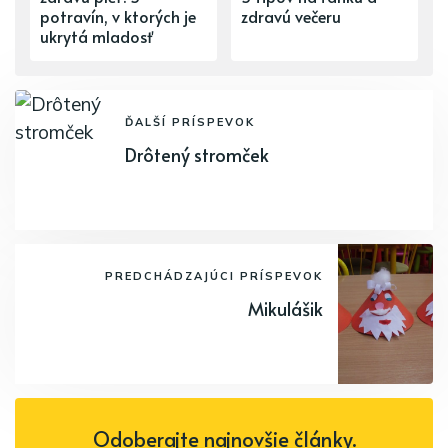
potravín, v ktorých je
zdravú večeru
ukrytá mladosť
ĎALŠÍ PRÍSPEVOK
Drôtený stromček
PREDCHÁDZAJÚCI PRÍSPEVOK
Mikulášik
Odoberajte najnovšie články.