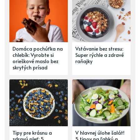
Domáca pochúťka na
Vstávanie bez stresu:
chlebík: Vyrobte si
Super rýchle a zdravé
orieškové maslo bez
raňajky
skrytých prísad
Tipy pre krásnu a
V hlavnej úlohe šalát!
zdravú pleť: 5
5 tipov na ľahkú a