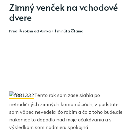
Zimný venček na vchodové
dvere
pred 14 rokmi
od
Alinka
• 1 minúta čítania
Tento rok som zase siahla po
netradičných zimných kombináciách, v podstate
som vôbec nevedela, čo robím a čo z toho bude,ale
nakoniec to dopadlo nad moje očakávania a s
výsledkom som nadmieru spokojná.