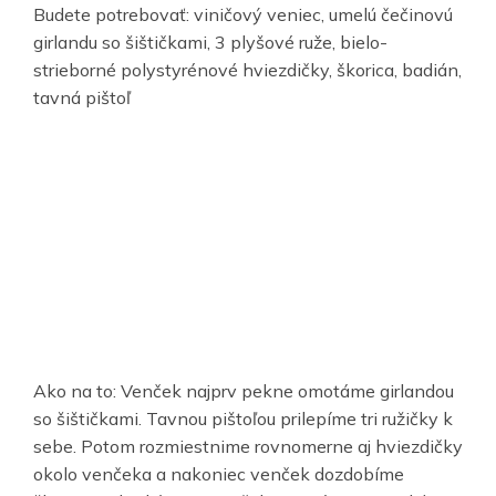
Budete potrebovať: viničový veniec, umelú čečinovú
girlandu so šištičkami, 3 plyšové ruže, bielo-
strieborné polystyrénové hviezdičky, škorica, badián,
tavná pištoľ
Ako na to: Venček najprv pekne omotáme girlandou
so šištičkami. Tavnou pištoľou prilepíme tri ružičky k
sebe. Potom rozmiestnime rovnomerne aj hviezdičky
okolo venčeka a nakoniec venček dozdobíme