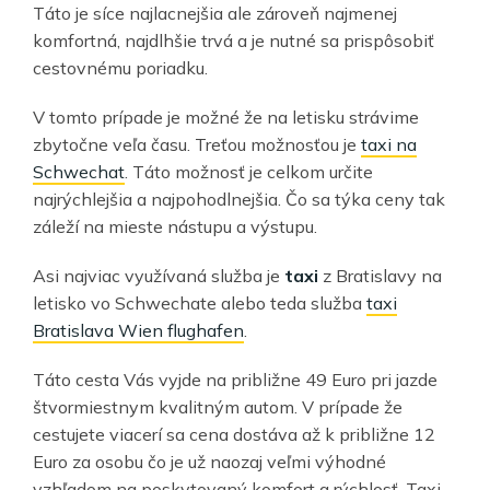
Táto je síce najlacnejšia ale zároveň najmenej
komfortná, najdlhšie trvá a je nutné sa prispôsobiť
cestovnému poriadku.
V tomto prípade je možné že na letisku strávime
zbytočne veľa času. Treťou možnosťou je
taxi na
Schwechat
. Táto možnosť je celkom určite
najrýchlejšia a najpohodlnejšia. Čo sa týka ceny tak
záleží na mieste nástupu a výstupu.
Asi najviac využívaná služba je
taxi
z Bratislavy na
letisko vo Schwechate alebo teda služba
taxi
Bratislava Wien flughafen
.
Táto cesta Vás vyjde na približne 49 Euro pri jazde
štvormiestnym kvalitným autom. V prípade že
cestujete viacerí sa cena dostáva až k približne 12
Euro za osobu čo je už naozaj veľmi výhodné
vzhľadom na poskytovaný komfort a rýchlosť. Taxi