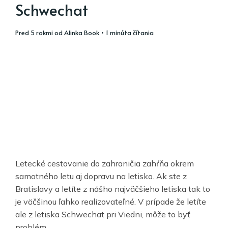
Schwechat
pred 5 rokmi
od
Alinka Book
• 1 minúta čítania
Letecké cestovanie do zahraničia zahŕňa okrem
samotného letu aj dopravu na letisko. Ak ste z
Bratislavy a letíte z nášho najväčšieho letiska tak to
je väčšinou ľahko realizovateľné. V prípade že letíte
ale z letiska Schwechat pri Viedni, môže to byť
problém.