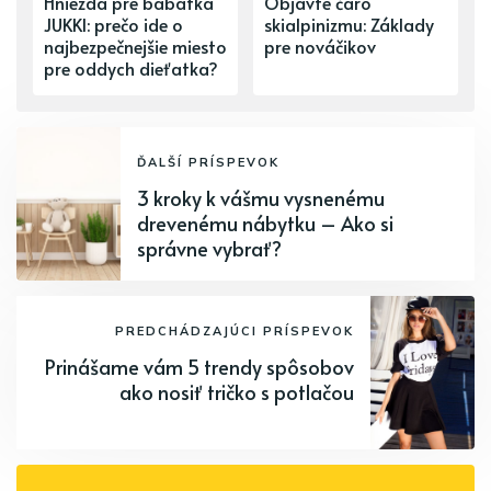
Hniezda pre bábätká
Objavte čaro
JUKKI: prečo ide o
skialpinizmu: Základy
najbezpečnejšie miesto
pre nováčikov
pre oddych dieťatka?
ĎALŠÍ PRÍSPEVOK
3 kroky k vášmu vysnenému
drevenému nábytku – Ako si
správne vybrať?
PREDCHÁDZAJÚCI PRÍSPEVOK
Prinášame vám 5 trendy spôsobov
ako nosiť tričko s potlačou