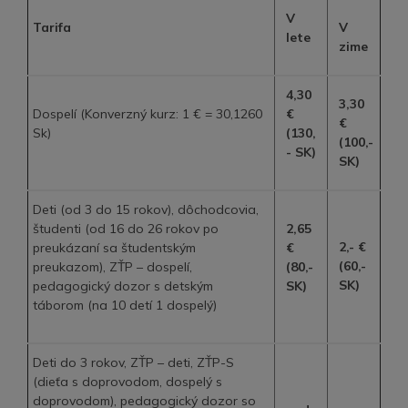
V
Tarifa
V
lete
zime
4,30
3,30
Dospelí (Konverzný kurz: 1 € = 30,1260
€
€
Sk)
(130,
(100,-
- SK)
SK)
Deti (od 3 do 15 rokov), dôchodcovia,
študenti (od 16 do 26 rokov po
2,65
2,- €
preukázaní sa študentským
€
(60,-
preukazom), ZŤP – dospelí,
(80,-
SK)
pedagogický dozor s detským
SK)
táborom (na 10 detí 1 dospelý)
Deti do 3 rokov, ZŤP – deti, ZŤP-S
(dieťa s doprovodom, dospelý s
doprovodom), pedagogický dozor so