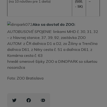
–
(na 10 návštev pre 1 dieťa)
(500,
- SK)
Ako sa dostať do ZOO:
AUTOBUSOVÉ SPOJENIE:
linkami MHD č. 30, 31, 32
– z hlavnej stanice, 37, 39, 92; zastávka ZOO
AUTOM:
z ČR diaľnica D1 a D2, zo Žiliny a Trenčína
diaľnica D61, z Nitry cesta č. 51 a diaľnica D61, z
Komárna cesta č. 63
hnedé smerové šípky ZOO a DINOPARK so siluetou
nosorožca
Foto: ZOO Bratislava