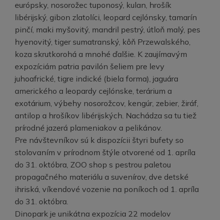
európsky, nosorožec tuponosý, kulan, hrošík
libérijský, gibon zlatolíci, leopard cejlónsky, tamarín
pinčí, maki myšovitý, mandril pestrý, útloň malý, pes
hyenovitý, tiger sumatranský, kôň Przewalského,
koza skrutkorohá a mnohé ďalšie. K zaujímavým
expozíciám patria pavilón šeliem pre levy
juhoafrické, tigre indické (biela forma), jaguára
amerického a leopardy cejlónske, terárium a
exotárium, výbehy nosorožcov, kengúr, zebier, žiráf,
antilop a hrošíkov libérijských. Nachádza sa tu tiež
prírodné jazerá plameniakov a pelikánov.
Pre návštevníkov sú k dispozícii štyri bufety so
stolovaním v prírodnom štýle otvorené od 1. apríla
do 31. októbra, ZOO shop s pestrou paletou
propagačného materiálu a suvenírov, dve detské
ihriská, víkendové vozenie na poníkoch od 1. apríla
do 31. októbra.
Dinopark je unikátna expozícia 22 modelov