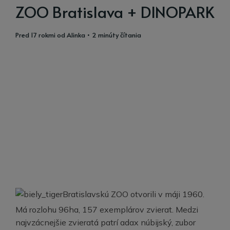
ZOO Bratislava + DINOPARK
pred 17 rokmi
od
Alinka
• 2 minúty čítania
Bratislavskú ZOO otvorili v máji 1960.
Má rozlohu 96ha, 157 exemplárov zvierat. Medzi
najvzácnejšie zvieratá patrí adax núbijský, zubor