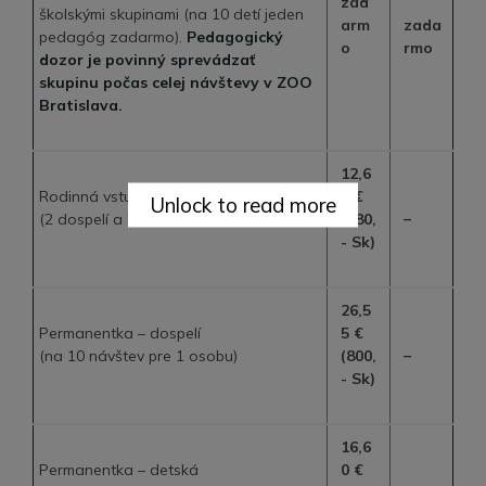
zad
školskými skupinami (na 10 detí jeden
arm
zada
pedagóg zadarmo).
Pedagogický
o
rmo
dozor je povinný sprevádzať
skupinu počas celej návštevy v ZOO
Bratislava.
12,6
Rodinná vstupenka
0 €
Unlock to read more
–
(2 dospelí a 2 deti)
(380,
- Sk)
26,5
Permanentka – dospelí
5 €
–
(na 10 návštev pre 1 osobu)
(800,
- Sk)
16,6
Permanentka – detská
0 €