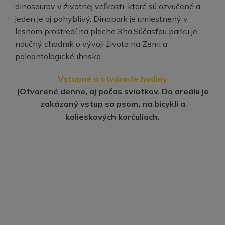
dinosaurov v životnej veľkosti, ktoré sú ozvučené a
jeden je aj pohyblivý. Dinopark je umiestnený v
lesnom prostredí na ploche 3ha.Súčasťou parku je
náučný chodník o vývoji života na Zemi a
paleontologické ihrisko.
Vstupné a otváracie hodiny
(Otvorené denne, aj počas sviatkov. Do areálu je
zakázaný vstup so psom, na bicykli a
kolieskových korčuliach.