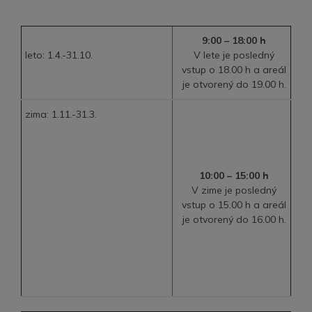
9:00 – 18:00 h
leto: 1.4.-31.10.
V lete je posledný
vstup o 18.00 h a areál
je otvorený do 19.00 h.
zima: 1.11.-31.3.
10:00 – 15:00 h
V zime je posledný
vstup o 15.00 h a areál
je otvorený do 16.00 h.