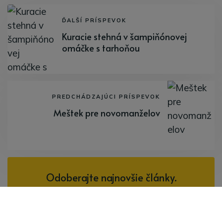
ĎALŠÍ PRÍSPEVOK
Kuracie stehná v šampiňónovej
omáčke s tarhoňou
PREDCHÁDZAJÚCI PRÍSPEVOK
Meštek pre novomanželov
Odoberajte najnovšie články.
Odoberať