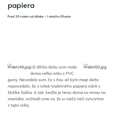
papiera
pred 20 rokmi
od
Alinka
• 1 minúta čítania
Už dlhšiu dobu som mala
doma veľkú rolku z PVC
gumy. Nevedela som, čo s ňou, až kým moje dieťa
nepovedalo, že z roliek toaletného papiera robili v
škôlke šaška. A tak, keďže je teraz doma so mnou na
maródke, rozhodli sme sa, že si niečo tiež vytvoríme
z tejto rolky.