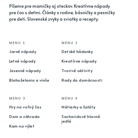
Píšeme pre mamičky aj oteckov. Kreatívne nápady
pre čas s deťmi. Články o rodine, básničky a pesničky
pre deti. Slovenské zvyky a sviatky a recepty.
MENU 1
MENU 2
Jarné nápady
Detské hádanky
Letné nápady
Kreatívne nápady
Jesenné nápady
Tvorivé aktivity
Blahoželania a vinše
Rady do domácnosti
MENU 3
MENU 4
Hry na voľný čas
Nátierky a šaláty
Dom a záhrada
Sacharidové hlavné
jedlá
Kam na výlet
Torty a koláče
Kútik pre gazdinky